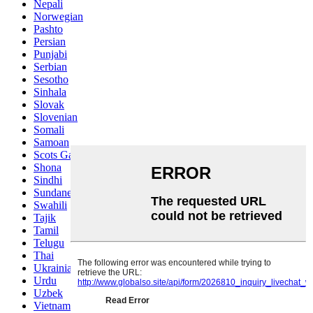
Nepali
Norwegian
Pashto
Persian
Punjabi
Serbian
Sesotho
Sinhala
Slovak
Slovenian
Somali
Samoan
Scots Gaelic
Shona
Sindhi
Sundanese
Swahili
Tajik
Tamil
Telugu
Thai
Ukrainian
Urdu
Uzbek
Vietnamese