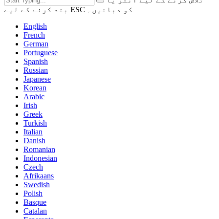
بند کرنے کے لیے ESC کو دبائیں۔
English
French
German
Portuguese
Spanish
Russian
Japanese
Korean
Arabic
Irish
Greek
Turkish
Italian
Danish
Romanian
Indonesian
Czech
Afrikaans
Swedish
Polish
Basque
Catalan