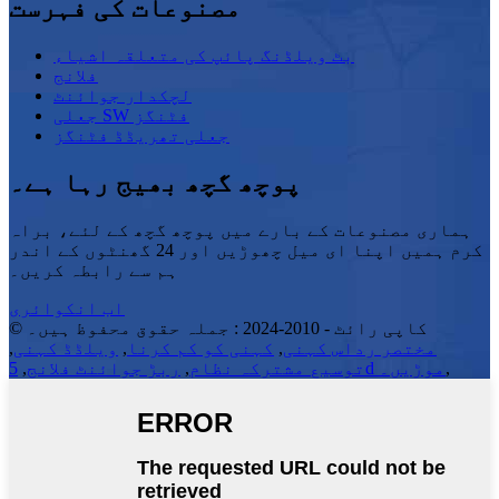
مصنوعات کی فہرست
بٹ ویلڈنگ پائپ کی متعلقہ اشیاء
فلانج
لچکدار جوائنٹ
جعلی SW فٹنگز
جعلی تھریڈڈ فٹنگز
پوچھ گچھ بھیج رہا ہے۔
ہماری مصنوعات کے بارے میں پوچھ گچھ کے لئے، براہ
کرم ہمیں اپنا ای میل چھوڑیں اور 24 گھنٹوں کے اندر
ہم سے رابطہ کریں۔
اب انکوائری
© کاپی رائٹ - 2010-2024 : جملہ حقوق محفوظ ہیں۔
مختصر رداس کہنی
,
کہنی کو کم کرنا
,
ویلڈڈ کہنی
,
,
5d موڑیں۔
توسیع مشترکہ نظام
,
ربڑ جوائنٹ فلانج
,