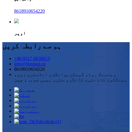
8618910654220
اوپر
ہم سے رابطہ کریں
+86 0317 6856613
info@hbxinqi.cn
8618910654220
وینمنگ روڈ، گینگزہوانگزی انڈسٹری زون،
مینگکون کاؤنٹی، کانگزو سٹی، ہیبی صوبہ، چین