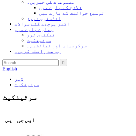
مصنوعات کی خبریں۔
فلانج کے بارے میں
توسیع جوائنٹ کے بارے میں
انڈسٹری نیوز
اکثر پوچھے گئے سوالات
ہمارے بارے میں
فیکٹری ٹور
سرٹیفکیٹ
سرگرمیاں اور نمائشیں۔
ہم سے رابطہ کریں۔
English
گھر
سرٹیفکیٹ
سرٹیفکیٹ
ایس جی ایس