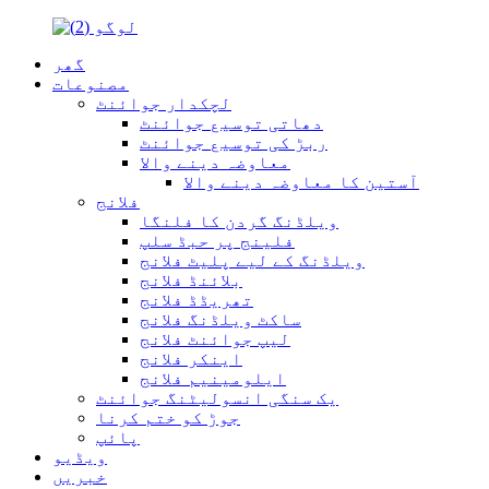
گھر
مصنوعات
لچکدار جوائنٹ
دھاتی توسیع جوائنٹ
ربڑ کی توسیع جوائنٹ
معاوضہ دینے والا
آستین کا معاوضہ دینے والا
فلانج
ویلڈنگ گردن کا فلنگا
فلینج پر حبڈ سلپ
ویلڈنگ کے لیے پلیٹ فلانج
بلائنڈ فلانج
تھریڈڈ فلانج
ساکٹ ویلڈنگ فلانج
لیپ جوائنٹ فلانج
اینکر فلانج
ایلومینیم فلانج
یک سنگی انسولیٹنگ جوائنٹ
جوڑ کو ختم کرنا
پائپ
ویڈیو
خبریں