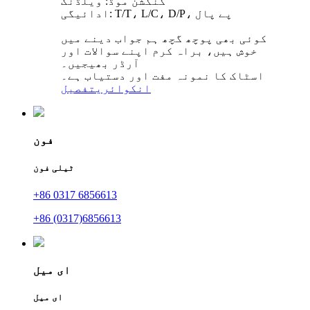
کنکشن موڈ: ویلڈنگ
ادائیگی: T/T، L/C، D/P، پے پال
کوئی بھی پوچھ گچھ ہم جواب دینے میں
خوش ہیں، براہ کرم اپنے سوالات اور
آرڈر بھیجیں۔
اسٹاک کا نمونہ مفت اور دستیاب ہے۔
انکوائری
تفصیل
فون
ٹیلی فون
+86 0317 6856613
+86 (0317)6856613
ای میل
ای میل