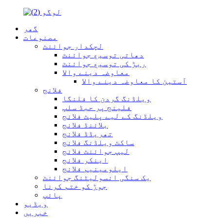
گھر
مصنوعات
لچکدار جوائنٹ
دھاتی توسیع جوائنٹ
ربڑ کی توسیع جوائنٹ
معاوضہ دینے والا
آستین کا معاوضہ دینے والا
فلانج
ویلڈنگ گردن کا فلنگا
فلینج پر حبڈ سلپ
ویلڈنگ کے لیے پلیٹ فلانج
بلائنڈ فلانج
تھریڈڈ فلانج
ساکٹ ویلڈنگ فلانج
لیپ جوائنٹ فلانج
اینکر فلانج
ایلومینیم فلانج
یک سنگی انسولیٹنگ جوائنٹ
جوڑ کو ختم کرنا
پائپ
ویڈیو
خبریں