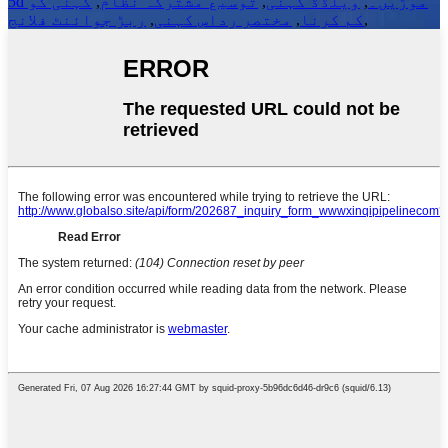
5d موڑیں۔
,
ویلڈڈ کہنی
,
توسیع مشترکہ نظام
,
کہنی کو
,
کم کرنا
,
مختصر رداس کہنی
,
ربڑ جوائنٹ فلانج