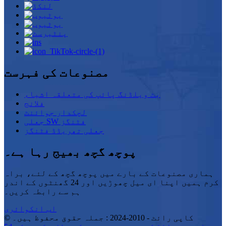
مصنوعات کی فہرست
بٹ ویلڈنگ پائپ کی متعلقہ اشیاء
فلانج
لچکدار جوائنٹ
جعلی SW فٹنگز
جعلی تھریڈڈ فٹنگز
پوچھ گچھ بھیج رہا ہے۔
ہماری مصنوعات کے بارے میں پوچھ گچھ کے لئے، براہ
کرم ہمیں اپنا ای میل چھوڑیں اور 24 گھنٹوں کے اندر
ہم سے رابطہ کریں۔
اب انکوائری
© کاپی رائٹ - 2010-2024 : جملہ حقوق محفوظ ہیں۔