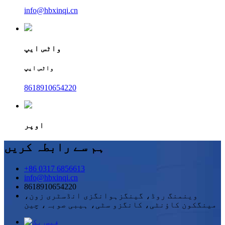
info@hbxinqi.cn
واٹس ایپ
واٹس ایپ
8618910654220
اوپر
ہم سے رابطہ کریں
+86 0317 6856613
info@hbxinqi.cn
8618910654220
وینمنگ روڈ، گینگزہوانگزی انڈسٹری زون،
مینگکون کاؤنٹی، کانگزو سٹی، ہیبی صوبہ، چین