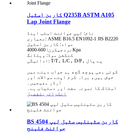
کاربن اسٹیل Q235B ASTM A105
Lap Joint Flange
نام: لیپ جوائنٹ اسٹب اینڈ
معیاری: ASME B16.5 EN1092-1 JIS B2220
مواد: کاربن اسٹیل
نردجیکرن: 600-4000Kpa
کنکشن موڈ: ویلڈنگ
ادائیگی: T/T، L/C، D/P، پے پال
کوئی بھی پوچھ گچھ ہم جواب دینے میں
خوش ہیں، براہ کرم اپنے سوالات اور
آرڈر بھیجیں۔
اسٹاک کا نمونہ مفت اور دستیاب ہے۔
انکوائری
تفصیل
BS 4504 کاربن سٹینلیس سٹیل لیپ
جوائنٹ فلینج