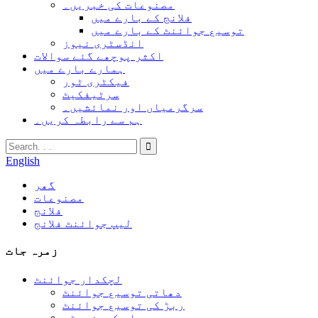
مصنوعات کی خبریں۔
فلانج کے بارے میں
توسیع جوائنٹ کے بارے میں
انڈسٹری نیوز
اکثر پوچھے گئے سوالات
ہمارے بارے میں
فیکٹری ٹور
سرٹیفکیٹ
سرگرمیاں اور نمائشیں۔
ہم سے رابطہ کریں۔
English
گھر
مصنوعات
فلانج
لیپ جوائنٹ فلانج
زمرہ جات
لچکدار جوائنٹ
دھاتی توسیع جوائنٹ
ربڑ کی توسیع جوائنٹ
بیلو کمپنسیٹر