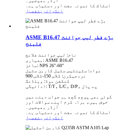
آرڈر بھیجیں۔
اسٹاک کا نمونہ مفت اور دستیاب ہے۔
انکوائری
تفصیل
ASME B16.47 بڑے قطر لیپ جوائنٹ
فلینج
نام: لیپ جوائنٹ فلانج
معیاری: ASME B16.47
سائز: NPS 26"-60"
مواد: سٹینلیس سٹیل کاربن سٹیل
نردجیکرن: کلاس 150-کلاس 900
کنکشن موڈ: ویلڈنگ
ادائیگی: T/T، L/C، D/P، پے پال
کوئی بھی پوچھ گچھ ہم جواب دینے میں
خوش ہیں، براہ کرم اپنے سوالات اور
آرڈر بھیجیں۔
اسٹاک کا نمونہ مفت اور دستیاب ہے۔
انکوائری
تفصیل