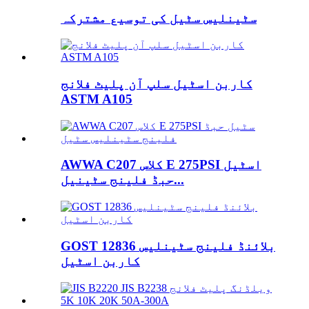
سٹینلیس سٹیل کی توسیع مشترکہ
کاربن اسٹیل سلپ آن پلیٹ فلانج
ASTM A105
AWWA C207 کلاس E 275PSI اسٹیل
حبڈ فلینج سٹینیل...
GOST 12836 بلائنڈ فلینج سٹینلیس
کاربن اسٹیل