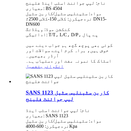
نام: لیپ جوائنٹ اسٹب اینڈ فلینج
معیاری: BS 4504
مواد: سٹینلیس سٹیل/کاربن سٹیل
نردجیکرن: کلاس 150-کلاس 2500؛ DN15-
DN600
کنکشن موڈ: ویلڈنگ
ادائیگی: T/T، L/C، D/P، پے پال
کوئی بھی پوچھ گچھ ہم جواب دینے میں
خوش ہیں، براہ کرم اپنے سوالات اور
آرڈر بھیجیں۔
اسٹاک کا نمونہ مفت اور دستیاب ہے۔
انکوائری
تفصیل
SANS 1123 کاربن سٹینلیس سٹیل
لیپ جوائنٹ فلینج
نام: لیپ جوائنٹ اسٹب اینڈ
معیاری: SANS 1123
مواد: سٹینلیس سٹیل/کاربن سٹیل
نردجیکرن: 600-4000Kpa