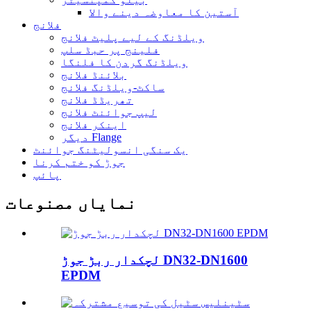
آستین کا معاوضہ دینے والا
فلانج
ویلڈنگ کے لیے پلیٹ فلانج
فلینج پر حبڈ سلپ
ویلڈنگ گردن کا فلنگا
بلائنڈ فلانج
ساکٹ-ویلڈنگ فلانج
تھریڈڈ فلانج
لیپ جوائنٹ فلانج
اینکر فلانج
دیگر Flange
یک سنگی انسولیٹنگ جوائنٹ
جوڑ کو ختم کرنا
پائپ
نمایاں مصنوعات
لچکدار ربڑ جوڑ DN32-DN1600
EPDM