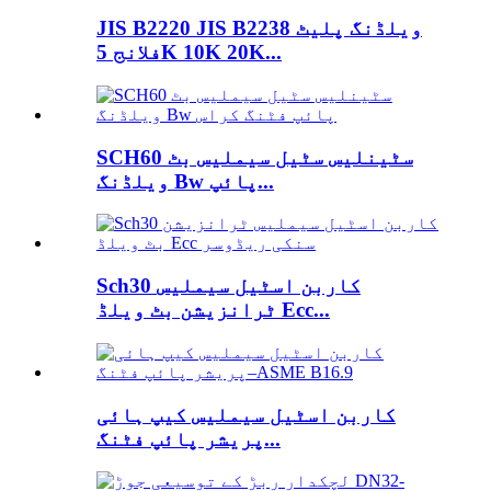
JIS B2220 JIS B2238 ویلڈنگ پلیٹ
فلانج 5K 10K 20K...
SCH60 سٹینلیس سٹیل سیملیس بٹ
ویلڈنگ Bw پائپ...
Sch30 کاربن اسٹیل سیملیس
ٹرانزیشن بٹ ویلڈ Ecc...
کاربن اسٹیل سیملیس کیپ ہائی
پریشر پائپ فٹنگ...