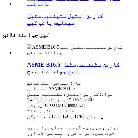
کاربن اسٹیل سٹینلیس سٹیل
سیملیس پائپ کیپ
لیپ جوائنٹ فلانج
ASME B16.5 کاربن سٹینلیس سٹیل
لیپ جوائنٹ فلینج
نام: لیپ جوائنٹ فلانج
معیاری: ASME B16.5
مواد: کاربن اسٹیل؛ سٹینلیس سٹیل
نردجیکرن: 1/2"-24" DN15-600
پریشر: Class150-Class2500
کنکشن موڈ: ویلڈنگ
ادائیگی: T/T، L/C، D/P، پے پال
کوئی بھی پوچھ گچھ ہم جواب دینے میں
خوش ہیں، براہ کرم اپنے سوالات اور