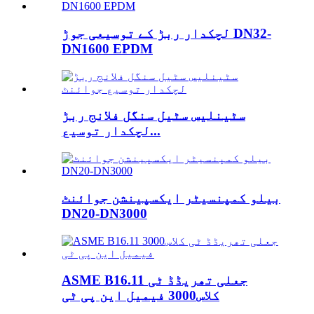
لچکدار ربڑ کے توسیعی جوڑ DN32-
DN1600 EPDM
سٹینلیس سٹیل سنگل فلانج ربڑ
لچکدار توسیع...
بیلو کمپنسیٹر ایکسپینشن جوائنٹ
DN20-DN3000
ASME B16.11 جعلی تھریڈڈ ٹی
کلاس3000 فیمیل این پی ٹی