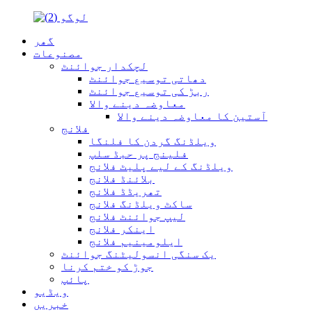
گھر
مصنوعات
لچکدار جوائنٹ
دھاتی توسیع جوائنٹ
ربڑ کی توسیع جوائنٹ
معاوضہ دینے والا
آستین کا معاوضہ دینے والا
فلانج
ویلڈنگ گردن کا فلنگا
فلینج پر حبڈ سلپ
ویلڈنگ کے لیے پلیٹ فلانج
بلائنڈ فلانج
تھریڈڈ فلانج
ساکٹ ویلڈنگ فلانج
لیپ جوائنٹ فلانج
اینکر فلانج
ایلومینیم فلانج
یک سنگی انسولیٹنگ جوائنٹ
جوڑ کو ختم کرنا
پائپ
ویڈیو
خبریں