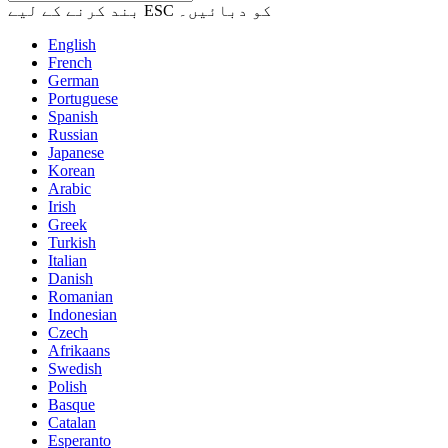
بند کرنے کے لیے ESC کو دبائیں۔
English
French
German
Portuguese
Spanish
Russian
Japanese
Korean
Arabic
Irish
Greek
Turkish
Italian
Danish
Romanian
Indonesian
Czech
Afrikaans
Swedish
Polish
Basque
Catalan
Esperanto