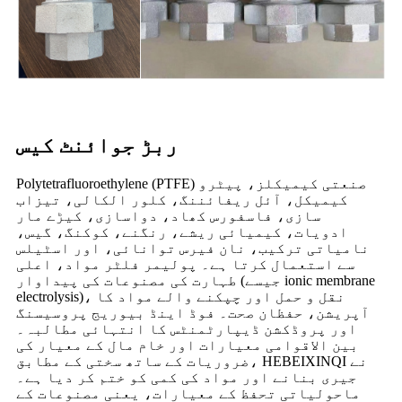
ربڑ جوائنٹ کیس
Polytetrafluoroethylene (PTFE) صنعتی کیمیکلز، پیٹرو
کیمیکل، آئل ریفائننگ، کلور الکالی، تیزاب
سازی، فاسفورس کھاد، دواسازی، کیڑے مار
ادویات، کیمیائی ریشے، رنگنے، کوکنگ، گیس،
نامیاتی ترکیب، نان فیرس توانائی، اور اسٹیلس
سے استعمال کرتا ہے۔ پولیمر فلٹر مواد، اعلی
طہارت کی مصنوعات کی پیداوار (جیسے ionic membrane
electrolysis)، نقل و حمل اور چپکنے والے مواد کا
آپریشن، حفظان صحت۔ فوڈ اینڈ بیوریج پروسیسنگ
اور پروڈکشن ڈیپارٹمنٹس کا انتہائی مطالبہ۔
بین الاقوامی معیارات اور خام مال کے معیار کی
ضروریات کے ساتھ سختی کے مطابق، HEBEIXINQI نے
جیری بنانے اور مواد کی کمی کو ختم کر دیا ہے۔
ماحولیاتی تحفظ کے معیارات، یعنی مصنوعات کے