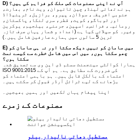
D) آپ نے اپنی مصنوعات کس ملک کو فراہم کی ہیں؟
ہم نے تھائی لینڈ، چین تائیوان، ویت نام، بھارت،
جنوبی افریقہ، سوڈان، پیرو، برازیل، ٹرینیڈاڈ
اور ٹوباگو، کویت، قطر، سری لنکا، پاکستان،
رومانیہ، فرانس، اسپین، جرمنی، بیلجیم، یوکرین
وغیرہ کو سپلائی کیا ہے (اعداد و شمار یہاں صرف تازہ
ترین 5 سالوں میں ہمارے صارفین شامل ہیں۔)
E) میں سامان کو نہیں دیکھ سکتا اور نہ ہی سامان کو
چھو سکتا ہوں، میں اس میں شامل خطرے سے کیسے نمٹ
سکتا ہوں؟
ہمارا کوالٹی مینجمنٹ سسٹم ڈی این وی سے تصدیق شدہ
ISO 9001:2015 کی ضرورت کے مطابق ہے۔ ہم آپ کے
اعتماد کے بالکل قابل ہیں۔ ہم باہمی اعتماد کو
بڑھانے کے لیے ٹرائل آرڈر قبول کر سکتے ہیں۔
اپنا پیغام یہاں لکھیں اور ہمیں بھیجیں۔
مصنوعات کے زمرے
مستطیل دھاتی نالیدار بیلو