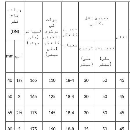
برائے
نام
محوری نقل
بولٹ
قطر
مکانی
کی
سوراخ
مرکزی
لمبائی
(DN)
کا قطر
افقی
انگوٹی
(ملی
کا قطر
میٹر)
-معیار
کمپریشن
توسیع
(ملی
میٹر)
انچ
mm
(ملی
(ملی
میٹر)
میٹر)
½
40
1
165
110
18-4
30
50
45
50
2
165
125
18-4
30
50
45
½
65
2
175
145
18-4
30
50
45
80
3
175
160
18-8
35
50
45