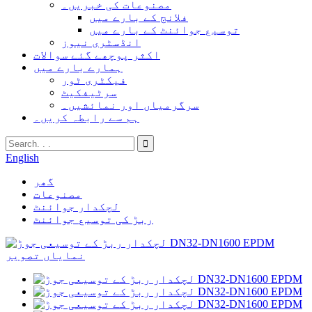
مصنوعات کی خبریں۔
فلانج کے بارے میں
توسیع جوائنٹ کے بارے میں
انڈسٹری نیوز
اکثر پوچھے گئے سوالات
ہمارے بارے میں
فیکٹری ٹور
سرٹیفکیٹ
سرگرمیاں اور نمائشیں۔
ہم سے رابطہ کریں۔
English
گھر
مصنوعات
لچکدار جوائنٹ
ربڑ کی توسیع جوائنٹ