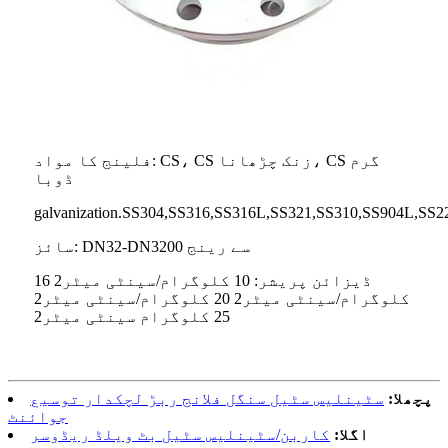
فلینج کا مواد: CS، CS زنک چڑھانا، CS گرم
ڈوبا
galvanization.SS304,SS316,SS316L,SS321,SS310,SS904L,SS2
سائز: DN32-DN3200 سے رینج
ڈیزائن پریشر: 10 کلوگرام/سینٹی میٹر2 16
کلوگرام/سینٹی میٹر2 20 کلوگرام/سینٹی میٹر2
25 کلوگرام سینٹی میٹر2
پچھلا:
سٹینلیس سٹیل سنگل فلانج ربڑ لچکدار توسیع
جوائنٹ
اگلا:
کاربن/سٹینلیس سٹیل بٹ ویلڈ ریڈوسر