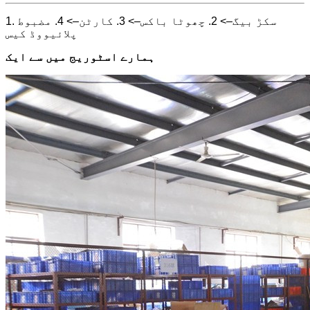
1. سکڑ بیگ–> 2. چھوٹا باکس–> 3. کارٹن–> 4. مضبوط
پلائیووڈ کیس
ہمارے اسٹوریج میں سے ایک