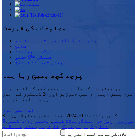
مصنوعات کی فہرست
بٹ ویلڈنگ پائپ کی متعلقہ اشیاء
فلانج
لچکدار جوائنٹ
جعلی SW فٹنگز
جعلی تھریڈڈ فٹنگز
پوچھ گچھ بھیج رہا ہے۔
ہماری مصنوعات کے بارے میں پوچھ گچھ کے لئے، براہ
کرم ہمیں اپنا ای میل چھوڑیں اور 24 گھنٹوں کے اندر
ہم سے رابطہ کریں۔
اب انکوائری
© کاپی رائٹ - 2010-2024 : جملہ حقوق محفوظ ہیں۔
5d موڑیں۔
,
ربڑ جوائنٹ
ویلڈڈ کہنی
,
مختصر رداس کہنی
,
,
فلانج
,
کہنی کو کم کرنا
,
توسیع مشترکہ نظام
تلاش کرنے کے لیے انٹر یا