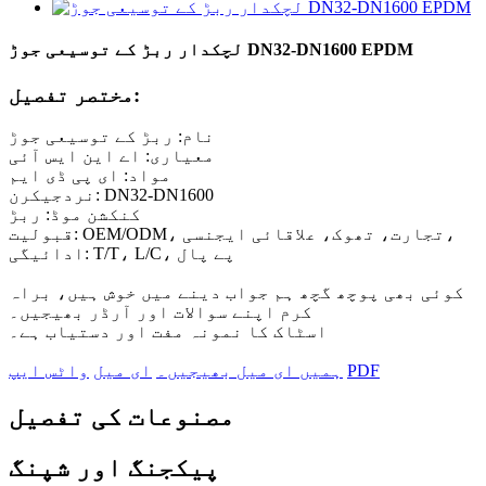
لچکدار ربڑ کے توسیعی جوڑ DN32-DN1600 EPDM
مختصر تفصیل:
نام: ربڑ کے توسیعی جوڑ
معیاری: اے این ایس آئی
مواد: ای پی ڈی ایم
نردجیکرن: DN32-DN1600
کنکشن موڈ: ربڑ
قبولیت: OEM/ODM، تجارت، تھوک، علاقائی ایجنسی،
ادائیگی: T/T، L/C، پے پال
کوئی بھی پوچھ گچھ ہم جواب دینے میں خوش ہیں، براہ
کرم اپنے سوالات اور آرڈر بھیجیں۔
اسٹاک کا نمونہ مفت اور دستیاب ہے۔
PDF
ہمیں ای میل بھیجیں۔
ای میل
واٹس ایپ
مصنوعات کی تفصیل
پیکجنگ اور شپنگ