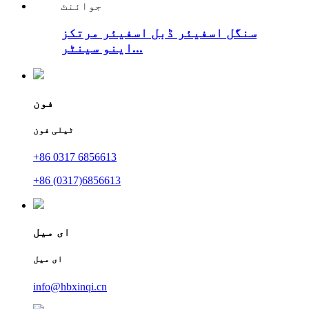
سنگل اسفیئر ڈبل اسفیئر مرتکز
اینو سینٹر...
فون
ٹیلی فون
+86 0317 6856613
+86 (0317)6856613
ای میل
ای میل
info@hbxinqi.cn