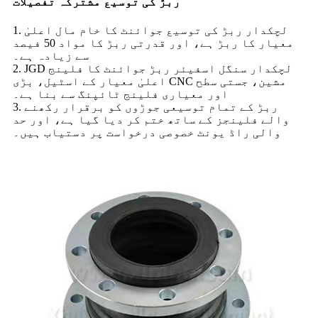
ربڑ کی توسیع مشترکہ تفصیلات
1. لچکدار ربڑ کی توسیع جوائنٹ کا خام مال اعلیٰ
معیار کا ربڑ ہے، اور قدرتی ربڑ کا مواد 50 فیصد
سے زیادہ ہے۔
2. JGD لچکدار سنگل اسفیئر ربڑ جوائنٹ کا فلینج
اعلیٰ معیار کے اسٹیل، بڑی CNC مشین، جستی سطح
اور معیاری فلینج ٹائپنگ سے بنا ہے۔
3. ربڑ کے تمام توسیعی جوڑوں کو برقرار رکھنے
والے فلینجز کے ساتھ ختم کر دیا گیا ہے، اور حد
والی راڈ یونٹ خصوصی درخواست پر دستیاب ہیں۔