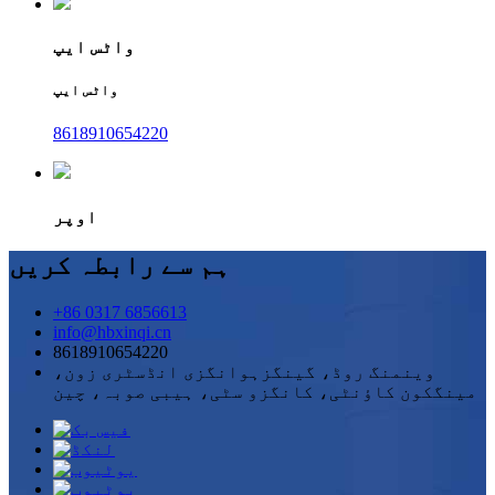
واٹس ایپ
واٹس ایپ
8618910654220
اوپر
ہم سے رابطہ کریں
+86 0317 6856613
info@hbxinqi.cn
8618910654220
وینمنگ روڈ، گینگزہوانگزی انڈسٹری زون،
مینگکون کاؤنٹی، کانگزو سٹی، ہیبی صوبہ، چین