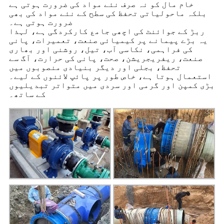
خام مال کو نہ صرف نئے مواد کی ضرورت ہوتی ہے
بلکہ ماحولیاتی تحفظ کی سطح کے نئے مواد کی بھی
ضرورت ہوتی ہے۔
ربڑ کے جوائنٹ کی اچھی جامع کارکردگی ہے، لہذا
یہ بڑے پیمانے پر کیمیائی صنعت، تعمیرات، پانی
کی فراہمی، نکاسی آب، تیل، روشنی اور بھاری
صنعت، ریفریجریشن، صحت، پانی کی حرارت، آگ سے
تحفظ، بجلی اور دیگر بنیادی منصوبوں میں
استعمال ہوتا ہے، خاص طور پر پائپ لائنوں کے لیے۔
بڑی کمپن اور گرمی اور سردی میں متواتر تبدیلیوں
کے ساتھ۔