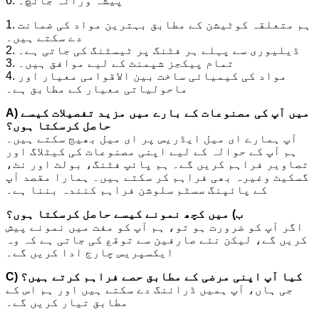
6. پیشہ ورانہ جانچ۔
1. ہم متعلقہ کوٹیشن کے مطابق بہترین مواد کی ضمانت
دے سکتے ہیں۔
2. ڈیلیوری سے پہلے ہر فٹنگ پر ٹیسٹنگ کی جاتی ہے۔
3. تمام پیکجز شپمنٹ کے لیے موافق ہیں۔
4. مواد کی کیمیائی ساخت بین الاقوامی معیار اور
ماحولیاتی معیار کے مطابق ہے۔
A) میں آپ کی مصنوعات کے بارے میں مزید تفصیلات کیسے
حاصل کرسکتا ہوں؟
آپ ہمارے ای میل ایڈریس پر ای میل بھیج سکتے ہیں۔
ہم آپ کے حوالہ کے لیے اپنی مصنوعات کی کیٹلاگ اور
تصاویر فراہم کریں گے۔ ہم پائپ فٹنگ، بولٹ اور نٹ،
گسکیٹ وغیرہ بھی فراہم کر سکتے ہیں۔ ہمارا مقصد آپ
کے پائپنگ سسٹم سلوشن فراہم کنندہ بننا ہے۔
ب) میں کچھ نمونے کیسے حاصل کرسکتا ہوں؟
اگر آپ کو ضرورت ہو تو، ہم آپ کو مفت میں نمونے پیش
کریں گے، لیکن نئے صارفین سے توقع کی جاتی ہے کہ وہ
ایکسپریس چارج ادا کریں گے۔
C) کیا آپ اپنی مرضی کے مطابق حصے فراہم کرتے ہیں؟
جی ہاں، آپ ہمیں ڈرائنگ دے سکتے ہیں اور ہم اس کے
مطابق تیار کریں گے۔