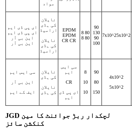
مواد
نایلان
کی ہڈی
90
ای پی ڈی ایم
EPDM
ارامیڈ
130
8 80
ای پی ڈی ایم
EPDM
7x10^25x10^2
90
8 80
این بی آر
نایلان
CR CR
100
این بی آر
کی ہڈی
ارامیڈ
سی ایس
نایلان
90
8
ایم
سی ایس ایم
4x10^2
کی ہڈی
80
10
CR
این بی آر
5x10^2
نایلان
150
10
ای پی ڈی
ایف کے ایم
کی ہڈی
ایم
JGD لچکدار ربڑ جوائنٹ کا مین
کنکشن سائز