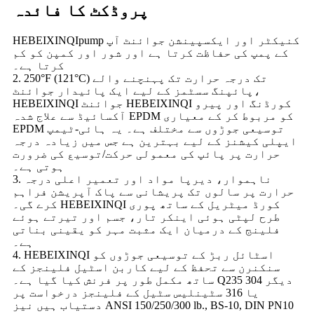
پروڈکٹ کا فائدہ
HEBEIXINQIpump کنیکٹر اور ایکسپینشن جوائنٹ آپ
کے پمپ کی حفاظت کرتا ہے اور شور اور کمپن کو کم
کرتا ہے۔
2. 250°F (121°C) تک درجہ حرارت تک پہنچنے والے
پائپنگ سسٹمز کے لیے ایک پائیدار جوائنٹ،
HEBEIXINQI جوائنٹ HEBEIXINQI کورڈنگ اور پیرو
آکسائیڈ سے علاج شدہ EPDM کو مربوط کر کے معیاری
EPDM توسیعی جوڑوں سے مختلف ہے۔ یہ ہائی-ٹیمپ
ایپلی کیشنز کے لیے بہترین ہے جس میں زیادہ درجہ
حرارت پر پائپ کی معمولی حرکت/توسیع کی ضرورت
ہوتی ہے۔
3. ناہموار، دیرپا مواد اور تعمیر اعلی درجہ
حرارت پر سالوں تک پریشانی سے پاک آپریشن فراہم
کرے گی۔ HEBEIXINQI کورڈ میٹریل کے ساتھ پوری
طرح لپٹی ہوئی اینکر تار، جسم اور تیرتے ہوئے
فلینج کے درمیان ایک مثبت مہر کو یقینی بناتی
ہے۔
4. HEBEIXINQI اسٹائل ربڑ کے توسیعی جوڑوں کو
سنکنرن سے تحفظ کے لیے کاربن اسٹیل فلینجز کے
ساتھ مکمل طور پر فرنش کیا گیا ہے۔ Q235 دیگر 304
یا 316 سٹینلیس سٹیل کے فلینجز درخواست پر
دستیاب ہیں نیز ANSI 150/250/300 lb., BS-10, DIN PN10