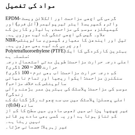
مواد کی تفصیل
EPDM- گرمی کی اچھی مزاحمت اور الکلائن ویسٹ
واٹر، کمپریسڈ ایئر ٹیرپولیمر (آئل فری) اور
کیمیکلز، موسم کی مزاحمت، ہائیڈرو کاربن کے
علاوہ گیس کی اچھی تنگی کے لیے موزوں ہے۔
NBR-تیل اور ایندھن کا معیار، گیسوں، سالوینٹس
اور چربی کے لیے بھی موزوں ہے۔
Polytetrafluoroethylene (PTFE) بہترین کارکردگی کا ایک
سلسلہ ہے:
اعلی درجہ حرارت مزاحمت: طویل مدتی استعمال درجہ
حرارت 200 ~ 260 ڈگری؛
کم درجہ حرارت مزاحمت: اب بھی نرم - 100 ڈگری؛
سنکنرن مزاحمت: ایکوا ریجیا اور تمام نامیاتی
سالوینٹس کے خلاف مزاحم؛
موسم کی مزاحمت: پلاسٹک کی بہترین عمر بڑھنے والی
زندگی؛
اعلی پھسلن: پلاسٹک میں سب سے چھوٹے رگڑ گتانک کے
ساتھ (0.04)؛
غیر چپچپا پن: اس میں ٹھوس مادوں میں سطح کا کم از
کم تناؤ ہوتا ہے اور یہ کسی بھی مادے پر قائم
نہیں رہتا ہے۔
غیر زہریلا: جسمانی جڑتا۔