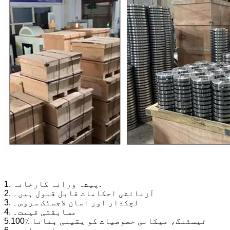
1. پیشہ ورانہ کارخانہ.
2. آزمائشی احکامات قابل قبول ہیں۔
3. لچکدار اور آسان لاجسٹک سروس۔
4. مسابقتی قیمت۔
5.100٪ ٹیسٹنگ، میکانی خصوصیات کو یقینی بنانا