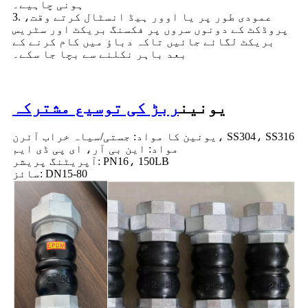
ہونی چاہیے۔
3. عمودی طور پر یا اوور ہیڈ انسٹال کرتے وقت،
پروڈکٹ کے دونوں سروں پر فکسنگ بریکٹ اور سٹریس
بریکٹ لگائے جائیں تاکہ دباؤ میں کام کرنے کے
بعد باہر نکلنے سے بچا جا سکے۔
یونین
ربڑ کی توسیع مشترکہ
یونین کا مواد: جستی/سیاہ خراب آئرن، SS304، SS316
مواد: این بی آر، ای پی ڈی ایم
آپریٹنگ پریشر: PN16، 150LB
سائز: DN15-80