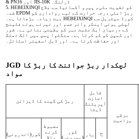
& PN16 اور JIS-10K ڈرلنگ۔
5. HEBEIXINQI کو تقویت ملی، پیرو آکسائیڈ سے علاج
شدہ EPDM ربڑ اعلی درجہ حرارت کے لیے رواداری کو
بہت زیادہ بڑھاتا ہے۔ HEBEIXINQI کورڈ میٹریل سے
لپٹی ہوئی اینکر وائر جسم اور تیرتے ہوئے فلینج
کے درمیان ایک مثبت مہر کو یقینی بناتی ہے۔ شور
اور کمپن کو کم کرتا ہے۔ سنگلوا پمپ میں الگ تھلگ
اور حفاظت کرتا ہے۔ اور ڈبل اسفیئر اسٹائل۔
JGD لچکدار ربڑ جوائنٹ کا ربڑ کا
مواد
قابل
اجازت
ربڑ کی گیند کا ڈیزائن
آپریٹنگ
ڈیٹا
برقی
مزاحمت
مضبوط
کور
کرنے
کور
(
)
℃
بار
اندرونی
(بیرونی)
والا