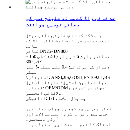
حد ٹائی راڈ کے ساتھ فلینج قسم کی
دھاتی توسیع جوائنٹ
پروڈکٹ کا نام: فلینج ٹائپ میٹل
ایکسپینشن جوائنٹ لمٹ ٹائی راڈ کے
ساتھ
سائز: DN25~DN800
اقسام: پی این 6 ~ پی این 40؛ کلاس 150 ~
کلاس 300
دیوار کی موٹائی: 0.4 ملی میٹر-5 ملی
میٹر
اسٹینڈرڈ: ANSI,JIS,GOST,EN1092-1,BS
مواد: کاربن اسٹیل؛ سٹینلز اسٹیل
قبولیت: OEM/ODM، تجارت، تھوک،
علاقائی ایجنسی،
ادائیگی: T/T، L/C، پے پال
کوئی بھی پوچھ گچھ ہم جواب دینے میں
خوش ہیں، براہ کرم اپنے سوالات اور
آرڈر بھیجیں۔
اسٹاک کا نمونہ مفت اور دستیاب ہے۔