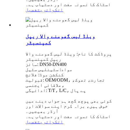
اسٹاک کا نمونہ مفت اور دستیاب ہے۔
انکوائری
تفصیل
ویلڈ لیس گھومنے والا ریپل
کمپنسیٹر
پروڈکٹ کا نام: ویلڈ لیس گھومنے والا
ریپل کمپنسیٹر
سائز: DN50-DN400
مواد: سٹینلیس سٹیل
کنکشن موڈ: فلانج
قبولیت: OEM/ODM، تجارت، تھوک،
علاقائی ایجنسی،
ادائیگی: T/T، L/C، پے پال
کوئی بھی پوچھ گچھ ہم جواب دینے میں
خوش ہیں، براہ کرم اپنے سوالات اور
آرڈر بھیجیں۔
اسٹاک کا نمونہ مفت اور دستیاب ہے۔
انکوائری
تفصیل