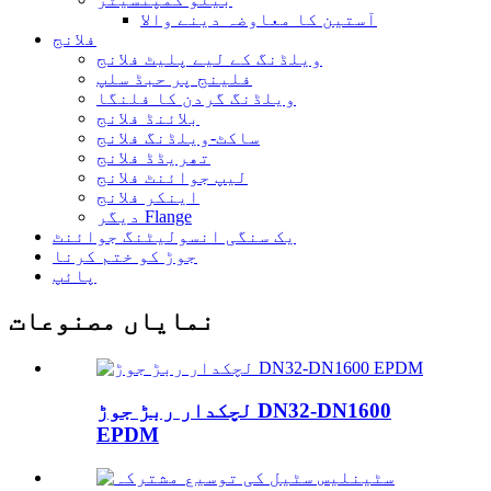
آستین کا معاوضہ دینے والا
فلانج
ویلڈنگ کے لیے پلیٹ فلانج
فلینج پر حبڈ سلپ
ویلڈنگ گردن کا فلنگا
بلائنڈ فلانج
ساکٹ-ویلڈنگ فلانج
تھریڈڈ فلانج
لیپ جوائنٹ فلانج
اینکر فلانج
دیگر Flange
یک سنگی انسولیٹنگ جوائنٹ
جوڑ کو ختم کرنا
پائپ
نمایاں مصنوعات
لچکدار ربڑ جوڑ DN32-DN1600
EPDM