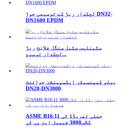
لچکدار ربڑ کے توسیعی جوڑ DN32-
DN1600 EPDM
سٹینلیس سٹیل سنگل فلانج ربڑ
لچکدار توسیع...
بیلو کمپنسیٹر ایکسپینشن جوائنٹ
DN20-DN3000
ASME B16.11 جعلی تھریڈڈ ٹی
کلاس3000 فیمیل این پی ٹی