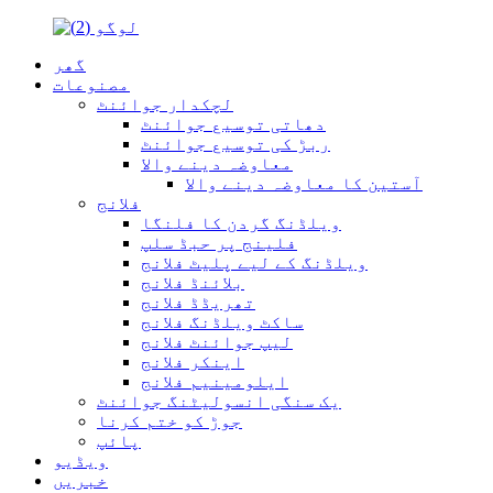
گھر
مصنوعات
لچکدار جوائنٹ
دھاتی توسیع جوائنٹ
ربڑ کی توسیع جوائنٹ
معاوضہ دینے والا
آستین کا معاوضہ دینے والا
فلانج
ویلڈنگ گردن کا فلنگا
فلینج پر حبڈ سلپ
ویلڈنگ کے لیے پلیٹ فلانج
بلائنڈ فلانج
تھریڈڈ فلانج
ساکٹ ویلڈنگ فلانج
لیپ جوائنٹ فلانج
اینکر فلانج
ایلومینیم فلانج
یک سنگی انسولیٹنگ جوائنٹ
جوڑ کو ختم کرنا
پائپ
ویڈیو
خبریں