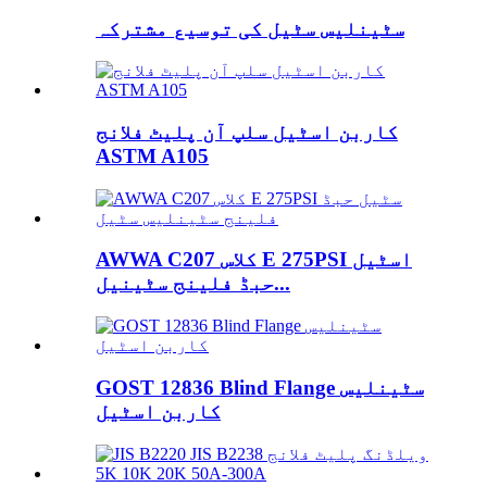
سٹینلیس سٹیل کی توسیع مشترکہ
کاربن اسٹیل سلپ آن پلیٹ فلانج
ASTM A105
AWWA C207 کلاس E 275PSI اسٹیل
حبڈ فلینج سٹینیل...
GOST 12836 Blind Flange سٹینلیس
کاربن اسٹیل