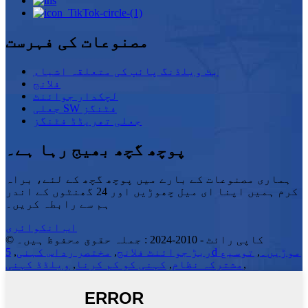
مصنوعات کی فہرست
بٹ ویلڈنگ پائپ کی متعلقہ اشیاء
فلانج
لچکدار جوائنٹ
جعلی SW فٹنگز
جعلی تھریڈڈ فٹنگز
پوچھ گچھ بھیج رہا ہے۔
ہماری مصنوعات کے بارے میں پوچھ گچھ کے لئے، براہ
کرم ہمیں اپنا ای میل چھوڑیں اور 24 گھنٹوں کے اندر
ہم سے رابطہ کریں۔
اب انکوائری
© کاپی رائٹ - 2010-2024 : جملہ حقوق محفوظ ہیں۔
5d موڑیں۔
,
توسیع
ربڑ جوائنٹ فلانج
,
مختصر رداس کہنی
,
,
مشترکہ نظام
,
کہنی کو کم کرنا
,
ویلڈڈ کہنی