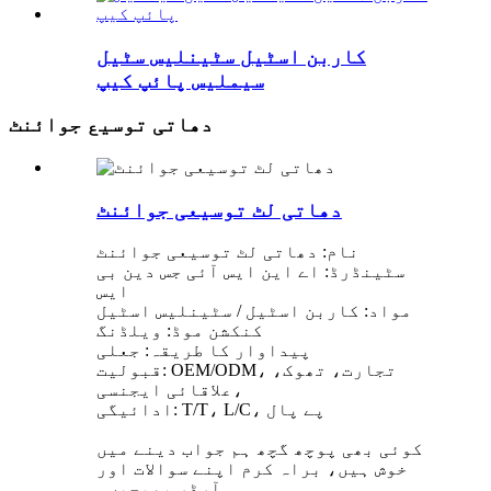
کاربن اسٹیل سٹینلیس سٹیل
سیملیس پائپ کیپ
دھاتی توسیع جوائنٹ
دھاتی لٹ توسیعی جوائنٹ
نام: دھاتی لٹ توسیعی جوائنٹ
سٹینڈرڈ: اے این ایس آئی جس دین بی
ایس
مواد: کاربن اسٹیل / سٹینلیس اسٹیل
کنکشن موڈ: ویلڈنگ
پیداوار کا طریقہ: جعلی
قبولیت: OEM/ODM، تجارت، تھوک،
علاقائی ایجنسی،
ادائیگی: T/T، L/C، پے پال
کوئی بھی پوچھ گچھ ہم جواب دینے میں
خوش ہیں، براہ کرم اپنے سوالات اور
آرڈر بھیجیں۔