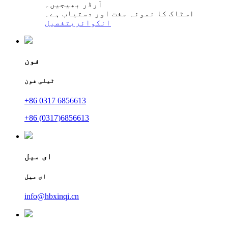
آرڈر بھیجیں۔
اسٹاک کا نمونہ مفت اور دستیاب ہے۔
انکوائری
تفصیل
فون
ٹیلی فون
+86 0317 6856613
+86 (0317)6856613
ای میل
ای میل
info@hbxinqi.cn