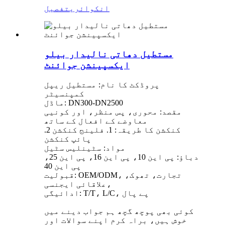
انکوائری
تفصیل
مستطیل دھاتی نالیدار بیلو
ایکسپینشن جوائنٹ
پروڈکٹ کا نام: مستطیل ریپل
کمپنسیٹر
ماڈل: DN300-DN2500
مقصد: محوری، پس منظر، اور کونیی
معاوضے کے افعال کے ساتھ
کنکشن کا طریقہ: 1. فلینج کنکشن 2.
پائپ کنکشن
مواد: سٹینلیس سٹیل
دباؤ: پی این 10، پی این 16، پی این 25،
پی این 40
قبولیت: OEM/ODM، تجارت، تھوک،
علاقائی ایجنسی،
ادائیگی: T/T، L/C، پے پال
کوئی بھی پوچھ گچھ ہم جواب دینے میں
خوش ہیں، براہ کرم اپنے سوالات اور