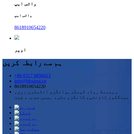
واٹس ایپ
واٹس ایپ
8618910654220
اوپر
ہم سے رابطہ کریں
+86 0317 6856613
info@hbxinqi.cn
8618910654220
وینمنگ روڈ، گینگزہوانگزی انڈسٹری زون،
مینگکون کاؤنٹی، کانگزو سٹی، ہیبی صوبہ، چین