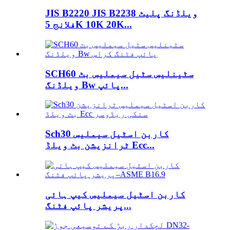
JIS B2220 JIS B2238 ویلڈنگ پلیٹ
فلانج 5K 10K 20K...
SCH60 سٹینلیس سٹیل سیملیس بٹ
ویلڈنگ Bw پائپ...
Sch30 کاربن اسٹیل سیملیس
ٹرانزیشن بٹ ویلڈ Ecc...
کاربن اسٹیل سیملیس کیپ ہائی
پریشر پائپ فٹنگ...