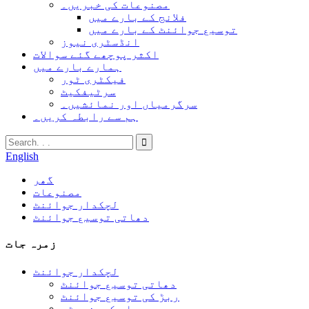
مصنوعات کی خبریں۔
فلانج کے بارے میں
توسیع جوائنٹ کے بارے میں
انڈسٹری نیوز
اکثر پوچھے گئے سوالات
ہمارے بارے میں
فیکٹری ٹور
سرٹیفکیٹ
سرگرمیاں اور نمائشیں۔
ہم سے رابطہ کریں۔
English
گھر
مصنوعات
لچکدار جوائنٹ
دھاتی توسیع جوائنٹ
زمرہ جات
لچکدار جوائنٹ
دھاتی توسیع جوائنٹ
ربڑ کی توسیع جوائنٹ
بیلو کمپنسیٹر