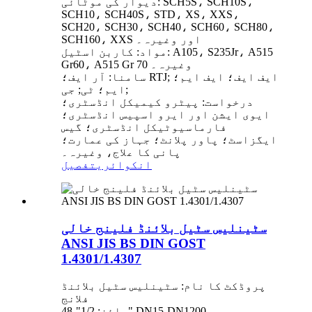
دیوار کی موٹائی: SCH5S، SCH10S،
SCH10، SCH40S، STD، XS، XXS،
SCH20، SCH30، SCH40، SCH60، SCH80،
SCH160، XXS اور وغیرہ۔
مواد: کاربن اسٹیل: A105، S235Jr، A515
Gr60، A515 Gr 70 وغیرہ۔
سامنا: آر ایف؛ RTJ; ایف ایف؛ ایف ایم؛
ایم؛ ٹی; جی;
درخواست: پیٹرو کیمیکل انڈسٹری؛
ایوی ایشن اور ایرو اسپیس انڈسٹری؛
فارماسیوٹیکل انڈسٹری؛ گیس
ایگزاسٹ؛ پاور پلانٹ؛ جہاز کی عمارت؛
پانی کا علاج، وغیرہ۔
انکوائری
تفصیل
سٹینلیس سٹیل بلائنڈ فلینج خالی
ANSI JIS BS DIN GOST
1.4301/1.4307
پروڈکٹ کا نام: سٹینلیس سٹیل بلائنڈ
فلانج
سائز: 1/2"-48" DN15-DN1200