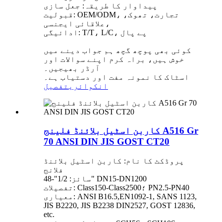
پیداوار کا طریقہ: جعل سازی
قبولیت: OEM/ODM، تجارت، تھوک،
علاقائی ایجنسی،
ادائیگی: T/T، L/C، پے پال
کوئی بھی پوچھ گچھ ہم جواب دینے میں
خوش ہیں، براہ کرم اپنے سوالات اور
آرڈر بھیجیں۔
اسٹاک کا نمونہ مفت اور دستیاب ہے۔
انکوائری
تفصیل
کاربن اسٹیل بلائنڈ فلینج A516 Gr
70 ANSI DIN JIS GOST CT20
پروڈکٹ کا نام: کاربن اسٹیل بلائنڈ
فلانج
سائز: 1/2"-48" DN15-DN1200
تفصیلات: Class150-Class2500؛ PN2.5-PN40
معیاری: ANSI B16.5,EN1092-1, SANS 1123,
JIS B2220, JIS B2238 DIN2527, GOST 12836,
etc.