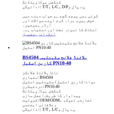
کنکشن موڈ: ویلڈنگ
ادائیگی: T/T، L/C، D/P، پے پال
کوئی بھی پوچھ گچھ ہم جواب دینے میں
خوش ہیں، براہ کرم اپنے سوالات اور
آرڈر بھیجیں۔
اسٹاک کا نمونہ مفت اور دستیاب ہے۔
انکوائری
تفصیل
BS4504 بلائنڈ فلانج سٹینلیس
کاربن اسٹیل PN10-40
نام: بلائنڈ فلانگز
معیاری: BS4504
مواد: کاربن اسٹیل / سٹینلیس اسٹیل
نردجیکرن: PN10-40
کنکشن موڈ: ویلڈنگ
پیداوار کا طریقہ: جعل سازی
قبولیت: OEM/ODM، تجارت، تھوک،
علاقائی ایجنسی،
ادائیگی: T/T، L/C، پے پال