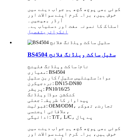
کوئی بھی پوچھ گچھ ہم جواب دینے میں
خوش ہیں، براہ کرم اپنے سوالات اور
آرڈر بھیجیں۔
اسٹاک کا نمونہ مفت اور دستیاب ہے۔
انکوائری
تفصیل
BS4504 سٹیل ساکٹ ویلڈنگ فلانج
نام: ساکٹ ویلڈنگ فلینج
معیاری: BS4504
مواد: سٹینلیس سٹیل / کاربن سٹیل
نردجیکرن: DN15-DN80
پریشر: PN10/16/25
کنکشن موڈ: ویلڈنگ
پیداوار کا طریقہ: جعلی
قبولیت: OEM/ODM، تجارت، تھوک،
علاقائی ایجنسی،
ادائیگی: T/T، L/C، پے پال
کوئی بھی پوچھ گچھ ہم جواب دینے میں
خوش ہیں، براہ کرم اپنے سوالات اور
آرڈر بھیجیں۔