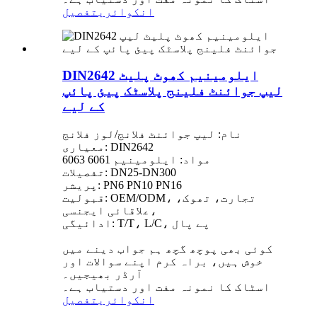
انکوائری
تفصیل
DIN2642 ایلومینیم کھوٹ پلیٹ
لیپ جوائنٹ فلینج پلاسٹک پیئ پائپ
کے لیے
نام: لیپ جوائنٹ فلانج/لوز فلانج
معیاری: DIN2642
مواد: ایلومینیم 6061 6063
تفصیلات: DN25-DN300
پریشر: PN6 PN10 PN16
قبولیت: OEM/ODM، تجارت، تھوک،
علاقائی ایجنسی،
ادائیگی: T/T، L/C، پے پال
کوئی بھی پوچھ گچھ ہم جواب دینے میں
خوش ہیں، براہ کرم اپنے سوالات اور
آرڈر بھیجیں۔
اسٹاک کا نمونہ مفت اور دستیاب ہے۔
انکوائری
تفصیل