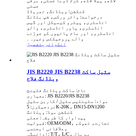
لاکھ، پیلا لاکھ، گرم ڈوبا جستی، برقی
جستی
کنکشن: ویلڈنگ، تھریڈڈ
درخواست: واٹر ورکس، شپ بلڈنگ
انڈسٹری، پیٹرو کیمیکل اور گیس
انڈسٹری، پاور انڈسٹری، والو
انڈسٹری، اور عام پائپوں کو جوڑنے
والے پروجیکٹس وغیرہ۔
انکوائری
تفصیل
JIS B2220 JIS B2238 سٹیل ساکٹ
ویلڈنگ فلاج
نام: ساکٹ ویلڈنگ فلینج
معیاری: JIS B2220/JIS B2238
مواد: سٹینلیس سٹیل / کاربن سٹیل
نردجیکرن: 5K-20K، DN15-DN1200
کنکشن موڈ: ویلڈنگ
پیداوار کا طریقہ: جعلی
قبولیت: OEM/ODM، تجارت، تھوک،
علاقائی ایجنسی،
ادائیگی: T/T، L/C، پے پال