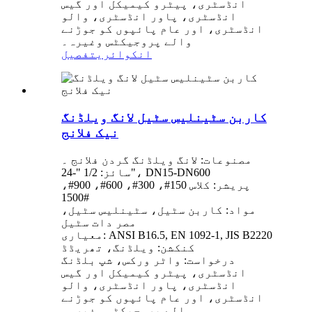
انڈسٹری، پیٹرو کیمیکل اور گیس
انڈسٹری، پاور انڈسٹری، والو
انڈسٹری، اور عام پائپوں کو جوڑنے
والے پروجیکٹس وغیرہ۔
انکوائری
تفصیل
کاربن سٹینلیس سٹیل لانگ ویلڈنگ
نیک فلانج
مصنوعات: لانگ ویلڈنگ گردن فلانج ۔
سائز: 1/2 "-24"، DN15-DN600
پریشر: کلاس 150#، 300#، 600#، 900#،
1500#
مواد: کاربن سٹیل، سٹینلیس سٹیل،
مصر دات سٹیل
معیاری: ANSI B16.5, EN 1092-1, JIS B2220
کنکشن: ویلڈنگ، تھریڈڈ
درخواست: واٹر ورکس، شپ بلڈنگ
انڈسٹری، پیٹرو کیمیکل اور گیس
انڈسٹری، پاور انڈسٹری، والو
انڈسٹری، اور عام پائپوں کو جوڑنے
والے پروجیکٹس وغیرہ۔