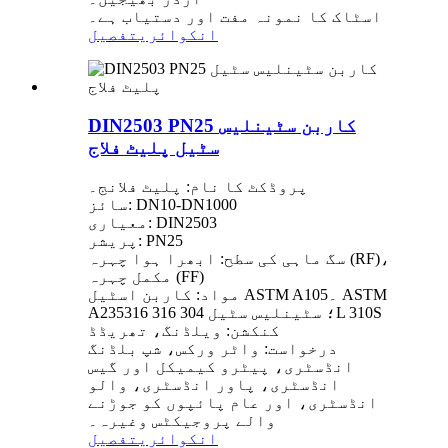
اسٹاک کا نمونہ مفت اور دستیاب ہے۔
انکوائری
تفصیل
DIN2503 PN25 کاربن سٹینلیس
سٹیل پلیٹ فلاج
پروڈکٹ کا نام: پلیٹ فلانج۔
سائز: DN10-DN1000
معیاری: DIN2503
پریشر: PN25
سگ ماہی کی سطح: ابھرا ہوا چہرہ (RF)،
مکمل چہرہ (FF)
مواد: کاربن اسٹیل ASTM A105۔ ASTM
A235؛ سٹینلیس سٹیل 304 316 316L 310S
کنکشن: ویلڈنگ، تھریڈڈ
درخواست: واٹر ورکس، شپ بلڈنگ
انڈسٹری، پیٹرو کیمیکل اور گیس
انڈسٹری، پاور انڈسٹری، والو
انڈسٹری، اور عام پائپوں کو جوڑنے
والے پروجیکٹس وغیرہ۔
انکوائری
تفصیل