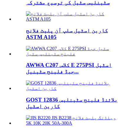
سٹینلیس سٹیل کی توسیع مشترکہ
کاربن اسٹیل سلپ آن پلیٹ فلانج
ASTM A105
AWWA C207 کلاس E 275PSI اسٹیل
حبڈ فلینج سٹینیل...
GOST 12836 بلائنڈ فلینج سٹینلیس
کاربن اسٹیل