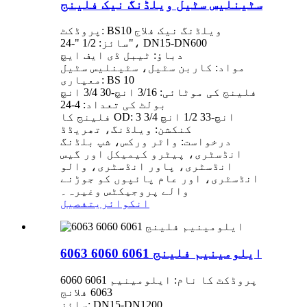
سٹینلیس سٹیل ویلڈنگ نیک فلینج
پروڈکٹ: BS10 ویلڈنگ نیک فلاج
سائز: 1/2 "-24"، DN15-DN600
دباؤ: ٹیبل ڈی ایف ایچ
مواد: کاربن سٹیل، سٹینلیس سٹیل
معیاری: BS 10
فلینج کی موٹائی: 3/16 انچ-30 3/4 انچ
بولٹ کی تعداد: 4-24
فلینج کا OD: 3 3/4 انچ-33 1/2 انچ
کنکشن: ویلڈنگ، تھریڈڈ
درخواست: واٹر ورکس، شپ بلڈنگ
انڈسٹری، پیٹرو کیمیکل اور گیس
انڈسٹری، پاور انڈسٹری، والو
انڈسٹری، اور عام پائپوں کو جوڑنے
والے پروجیکٹس وغیرہ۔
انکوائری
تفصیل
ایلومینیم فلینج 6061 6060 6063
پروڈکٹ کا نام: ایلومینیم 6061 6060
6063 فلانج
سائز: DN15-DN1200