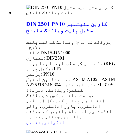
DIN 2501 PN10 کاربن سٹینلیس
سٹیل پلیٹ ویلڈنگ فلینج
پروڈکٹ کا نام: ویلڈنگ کے لیے پلیٹ
فلانج۔
سائز: DN15-DN1000
معیاری: DIN2501
سگ ماہی کی سطح: ابھرا ہوا چہرہ (RF)،
مکمل چہرہ (FF)
پریشر: PN10
مواد: کاربن اسٹیل ASTM A105۔ ASTM
A235؛ سٹینلیس سٹیل 304 316 316L 310S
کنکشن: ویلڈنگ، تھریڈڈ
درخواست: واٹر ورکس، شپ بلڈنگ
انڈسٹری، پیٹرو کیمیکل اور گیس
انڈسٹری، پاور انڈسٹری، والو
انڈسٹری، اور عام پائپوں کو جوڑنے
والے پروجیکٹس وغیرہ۔
انکوائری
تفصیل