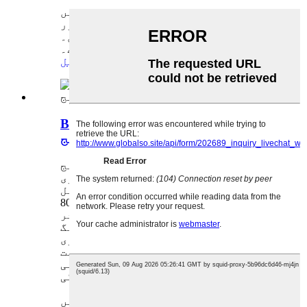
کوئی بھی پوچھ گچھ ہم جواب دینے میں
خوش ہیں، براہ کرم اپنے سوالات اور
آرڈر بھیجیں۔
اسٹاک کا نمونہ مفت اور دستیاب ہے۔
انکوائری
تفصیل
BS 4504 سٹینلیس کاربن اسٹیل
ویلڈ گردن کا فلینج
نام: ویلڈ نیک فلینج
معیاری: BS4504
مواد: کاربن اسٹیل / سٹینلیس اسٹیل
تفصیلات: 3/8"-80" DN10-DN2000
پریشر: PN2.5-PN40
کنکشن موڈ: ویلڈنگ
پیداوار کا طریقہ: جعل سازی
قبولیت: OEM/ODM، تجارت، تھوک،
علاقائی ایجنسی،
ادائیگی: T/T، L/C، پے پال
کوئی بھی پوچھ گچھ ہم جواب دینے میں