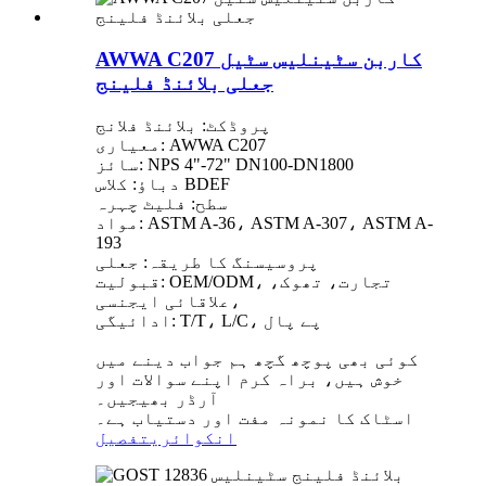
AWWA C207 کاربن سٹینلیس سٹیل
جعلی بلائنڈ فلینج
پروڈکٹ: بلائنڈ فلانج
معیاری: AWWA C207
سائز: NPS 4"-72" DN100-DN1800
دباؤ: کلاس BDEF
سطح: فلیٹ چہرہ
مواد: ASTM A-36، ASTM A-307، ASTM A-
193
پروسیسنگ کا طریقہ: جعلی
قبولیت: OEM/ODM، تجارت، تھوک،
علاقائی ایجنسی،
ادائیگی: T/T، L/C، پے پال
کوئی بھی پوچھ گچھ ہم جواب دینے میں
خوش ہیں، براہ کرم اپنے سوالات اور
آرڈر بھیجیں۔
اسٹاک کا نمونہ مفت اور دستیاب ہے۔
انکوائری
تفصیل