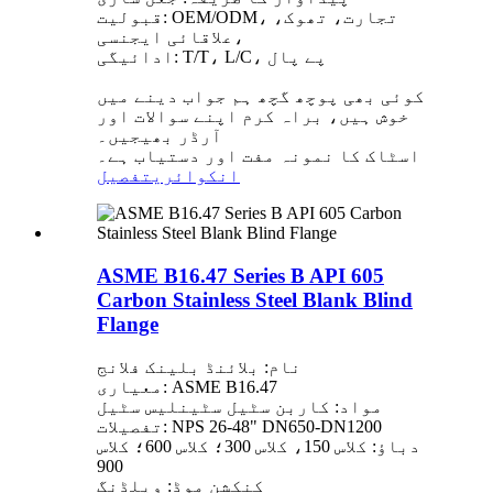
قبولیت: OEM/ODM، تجارت، تھوک،
علاقائی ایجنسی،
ادائیگی: T/T، L/C، پے پال
کوئی بھی پوچھ گچھ ہم جواب دینے میں
خوش ہیں، براہ کرم اپنے سوالات اور
آرڈر بھیجیں۔
اسٹاک کا نمونہ مفت اور دستیاب ہے۔
انکوائری
تفصیل
ASME B16.47 Series B API 605
Carbon Stainless Steel Blank Blind
Flange
نام: بلائنڈ بلینک فلانج
معیاری: ASME B16.47
مواد: کاربن سٹیل سٹینلیس سٹیل
تفصیلات: NPS 26-48" DN650-DN1200
دباؤ: کلاس 150، کلاس 300؛ کلاس 600؛ کلاس
900
کنکشن موڈ: ویلڈنگ