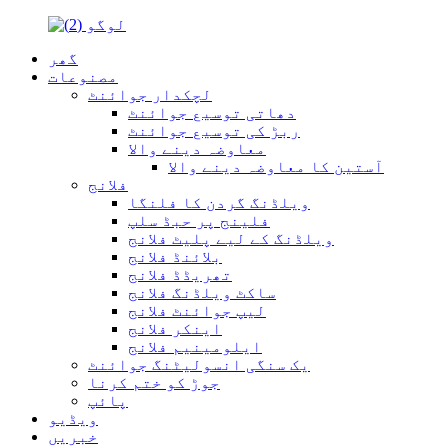
گھر
مصنوعات
لچکدار جوائنٹ
دھاتی توسیع جوائنٹ
ربڑ کی توسیع جوائنٹ
معاوضہ دینے والا
آستین کا معاوضہ دینے والا
فلانج
ویلڈنگ گردن کا فلنگا
فلینج پر حبڈ سلپ
ویلڈنگ کے لیے پلیٹ فلانج
بلائنڈ فلانج
تھریڈڈ فلانج
ساکٹ ویلڈنگ فلانج
لیپ جوائنٹ فلانج
اینکر فلانج
ایلومینیم فلانج
یک سنگی انسولیٹنگ جوائنٹ
جوڑ کو ختم کرنا
پائپ
ویڈیو
خبریں