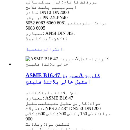
پروڈکٹ کا نام: لوز ہب کے ساتھ
ایلومینیم پلیٹ فلانج
سائز: DN10-DN2000
پریشر: PN 2.5-PN40
مواد: ایلومینیم 6061 6060 6063 5052
6005 5083
معیاری: ANSI DIN JIS۔
کنکشن: گود کا جوڑ
انکوائری
تفصیل
ASME B16.47 سیریز A کاربن
اسٹیل خالی بلائنڈ فلینج
نام: بلائنڈ بلینک فلانج
معیاری: ASME B16.47
مواد: کاربن سٹیل سٹینلیس سٹیل
تفصیلات: NPS 22-48" DN550-DN1200
دباؤ: کلاس 150، کلاس 300؛ کلاس 600؛ کلاس
900
کنکشن موڈ: ویلڈنگ
پیداوار کا طریقہ: جعل سازی