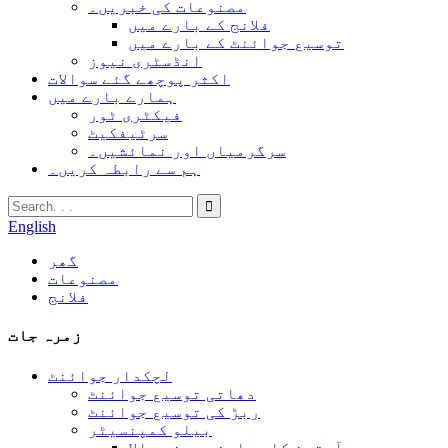
مصنوعات کی خبریں۔
فلانج کے بارے میں
توسیع جوائنٹ کے بارے میں
انڈسٹری نیوز
اکثر پوچھے گئے سوالات
ہمارے بارے میں
فیکٹری ٹور
سرٹیفکیٹ
سرگرمیاں اور نمائشیں۔
ہم سے رابطہ کریں۔
English
گھر
مصنوعات
فلانج
زمرہ جات
لچکدار جوائنٹ
دھاتی توسیع جوائنٹ
ربڑ کی توسیع جوائنٹ
بیلو کمپنسیٹر
آستین کا معاوضہ دینے والا