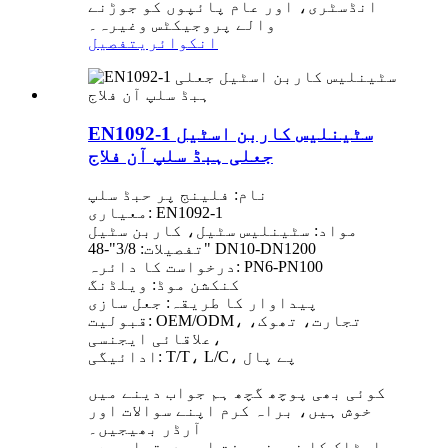
انڈسٹری، اور عام پائپوں کو جوڑنے
والے پروجیکٹس وغیرہ۔
انکوائری
تفصیل
EN1092-1 سٹینلیس کاربن اسٹیل
جعلی ہبڈ سلپ آن فلاج
نام: فلینج پر حبڈ سلپ
معیاری: EN1092-1
مواد: سٹینلیس سٹیل، کاربن سٹیل
تفصیلات: 3/8"-48" DN10-DN1200
درخواست کا دائرہ: PN6-PN100
کنکشن موڈ: ویلڈنگ
پیداوار کا طریقہ: جعل سازی
قبولیت: OEM/ODM، تجارت، تھوک،
علاقائی ایجنسی،
ادائیگی: T/T، L/C، پے پال
کوئی بھی پوچھ گچھ ہم جواب دینے میں
خوش ہیں، براہ کرم اپنے سوالات اور
آرڈر بھیجیں۔
اسٹاک کا نمونہ مفت اور دستیاب ہے۔