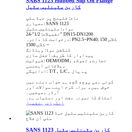
SABS 1123 Hubbed Slip On Flange
کاربن سٹینلیس سٹیل
نام: فلینج پر حبڈ سلپ
معیاری: SANS 1123
مواد: سٹینلیس سٹیل
تفصیلات: 1/2"-24" DN15-DN1200
درخواست کا دائرہ: PN2.5~PN40; کلاس 150
~ کلاس 1500
کنکشن موڈ: ویلڈنگ
پیداوار کا طریقہ: جعل سازی
قبولیت: OEM/ODM، تجارت، تھوک،
علاقائی ایجنسی،
ادائیگی: T/T، L/C، پے پال
کوئی بھی پوچھ گچھ ہم جواب دینے میں
خوش ہیں، براہ کرم اپنے سوالات اور
آرڈر بھیجیں۔
اسٹاک کا نمونہ مفت اور دستیاب ہے۔
انکوائری
تفصیل
SANS 1123 کاربن سٹینلیس سٹیل