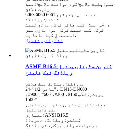
قسم: پلیٹ فلانج/گود جوائنٹ فلانج/ڈھیلا
پلیٹ فلانج
مواد: ایلومینیم 6061 6060 6063
کنکشن: ویلڈنگ
درخواست: اکثر فائر ٹرک، مائع ٹینک
ٹرک، گیس ٹینک ٹرک، ہوا بازی میں
استعمال کیا جاتا ہے.
انکوائری
تفصیل
ASME B16.5 کاربن سٹینلیس سٹیل
ویلڈنگ نیک فلینج
پروڈکٹ: ویلڈنگ نیک فلانج
سائز: 1/2 "-24"، DN15-DN600
پریشر: کلاس 150#، 300#، 600#، 900#،
1500#
مواد: کاربن سٹیل، سٹینلیس سٹیل،
مصر دات سٹیل
معیاری: ANSI B16.5
کنکشن: ویلڈنگ، تھریڈڈ
درخواست: واٹر ورکس، شپ بلڈنگ