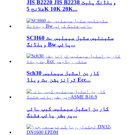
JIS B2220 JIS B2238 ویلڈنگ پلیٹ
فلانج 5K 10K 20K...
SCH60 سٹینلیس سٹیل سیملیس بٹ
ویلڈنگ Bw پائپ...
Sch30 کاربن اسٹیل سیملیس
ٹرانزیشن بٹ ویلڈ Ecc...
کاربن اسٹیل سیملیس کیپ ہائی
پریشر پائپ فٹنگ...