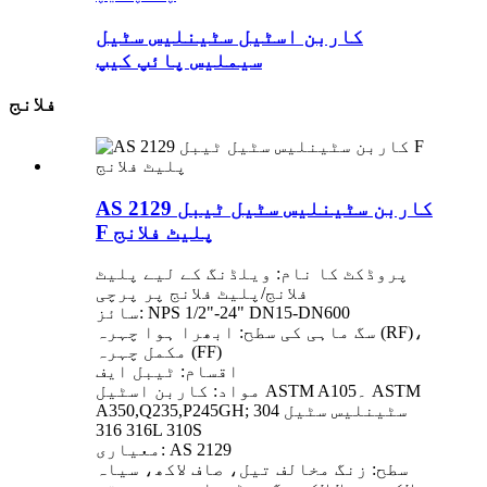
کاربن اسٹیل سٹینلیس سٹیل
سیملیس پائپ کیپ
فلانج
AS 2129 کاربن سٹینلیس سٹیل ٹیبل
F پلیٹ فلانج
پروڈکٹ کا نام: ویلڈنگ کے لیے پلیٹ
فلانج/پلیٹ فلانج پر پرچی
سائز: NPS 1/2"-24" DN15-DN600
سگ ماہی کی سطح: ابھرا ہوا چہرہ (RF)،
مکمل چہرہ (FF)
اقسام: ٹیبل ایف
مواد: کاربن اسٹیل ASTM A105۔ ASTM
A350,Q235,P245GH; سٹینلیس سٹیل 304
316 316L 310S
معیاری: AS 2129
سطح: زنگ مخالف تیل، صاف لاکھ، سیاہ