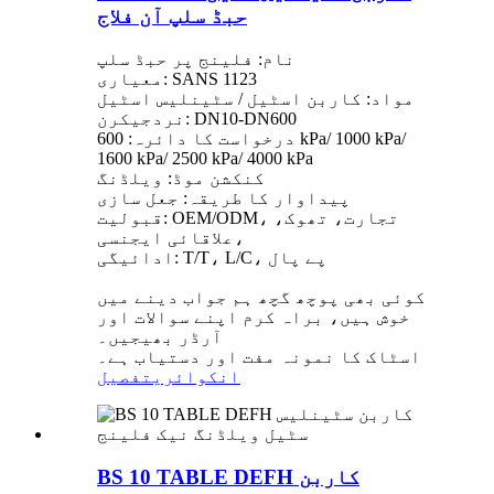
حبڈ سلپ آن فلاج
نام: فلینج پر حبڈ سلپ
معیاری: SANS 1123
مواد: کاربن اسٹیل / سٹینلیس اسٹیل
نردجیکرن: DN10-DN600
درخواست کا دائرہ: 600 kPa/ 1000 kPa/
1600 kPa/ 2500 kPa/ 4000 kPa
کنکشن موڈ: ویلڈنگ
پیداوار کا طریقہ: جعل سازی
قبولیت: OEM/ODM، تجارت، تھوک،
علاقائی ایجنسی،
ادائیگی: T/T، L/C، پے پال
کوئی بھی پوچھ گچھ ہم جواب دینے میں
خوش ہیں، براہ کرم اپنے سوالات اور
آرڈر بھیجیں۔
اسٹاک کا نمونہ مفت اور دستیاب ہے۔
انکوائری
تفصیل
BS 10 TABLE DEFH کاربن