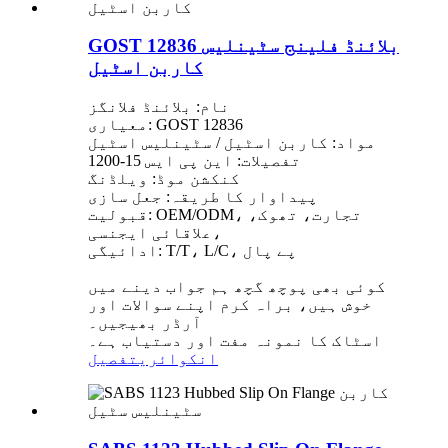
GOST 12836 بلائنڈ فلینج سٹینلیس
کاربن اسٹیل
نام: بلائنڈ فلانگز
معیاری: GOST 12836
مواد: کاربن اسٹیل / سٹینلیس اسٹیل
تفصیلات: این پی ایس 15-1200
کنکشن موڈ: ویلڈنگ
پیداوار کا طریقہ: جعل سازی
قبولیت: OEM/ODM، تجارت، تھوک،
علاقائی ایجنسی،
ادائیگی: T/T، L/C، پے پال
کوئی بھی پوچھ گچھ ہم جواب دینے میں
خوش ہیں، براہ کرم اپنے سوالات اور
آرڈر بھیجیں۔
اسٹاک کا نمونہ مفت اور دستیاب ہے۔
انکوائری
تفصیل