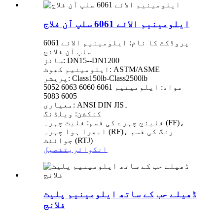
ایلومینیم الائے 6061 سلپ آن فلاج
پروڈکٹ کا نام: ایلومینیم الائے 6061
سلپ آن فلانج
سائز: DN15--DN1200
ایلومینیم کھوٹ: ASTM/ASME
پریشر: Class150lb-Class2500lb
مواد: ایلومینیم 6061 6060 6063 5052
6005 5083
معیاری: ANSI DIN JIS۔
کنکشن: ویلڈنگ
فلینج چہرے کی قسم: فلیٹ چہرہ (FF)،
ابھرا ہوا چہرہ (RF)، رنگ کی قسم
جوائنٹ (RTJ)
انکوائری
تفصیل
ڈھیلے حب کے ساتھ ایلومینیم پلیٹ
فلانج