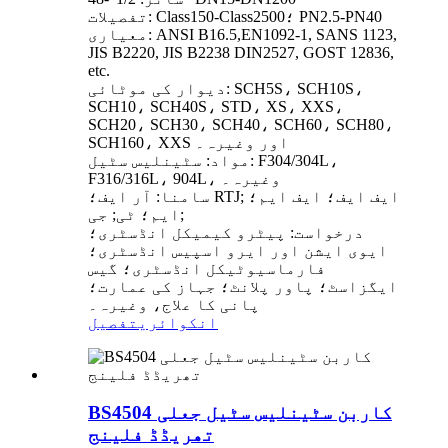
تفصیلات: Class150-Class2500؛ PN2.5-PN40
معیاری: ANSI B16.5,EN1092-1, SANS 1123,
JIS B2220, JIS B2238 DIN2527, GOST 12836,
etc.
دیوار کی موٹائی: SCH5S، SCH10S،
SCH10، SCH40S، STD، XS، XXS،
SCH20، SCH30، SCH40، SCH60، SCH80،
SCH160، XXS اور وغیرہ۔
مواد: سٹینلیس سٹیل: F304/304L،
F316/316L، 904L، وغیرہ۔
سامنا: آر ایف؛ RTJ; ایف ایف؛ ایف ایم؛
ایم؛ ٹی; جی;
درخواست: پیٹرو کیمیکل انڈسٹری؛
ایوی ایشن اور ایرو اسپیس انڈسٹری؛
فارماسیوٹیکل انڈسٹری؛ گیس
ایگزاسٹ؛ پاور پلانٹ؛ جہاز کی عمارت؛
پانی کا علاج، وغیرہ۔
انکوائری
تفصیل
BS4504 کاربن سٹینلیس سٹیل جعلی
تھریڈڈ فلینج