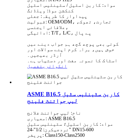
مواد: کاربن اسٹیل / سٹینلیس اسٹیل
کنکشن موڈ: ویلڈنگ
پیداوار کا طریقہ: جعلی
قبولیت: OEM/ODM، تجارت، تھوک،
علاقائی ایجنسی،
ادائیگی: T/T، L/C، پے پال
کوئی بھی پوچھ گچھ ہم جواب دینے میں
خوش ہیں، براہ کرم اپنے سوالات اور
آرڈر بھیجیں۔
اسٹاک کا نمونہ مفت اور دستیاب ہے۔
انکوائری
تفصیل
ASME B16.5 کاربن سٹینلیس سٹیل
لیپ جوائنٹ فلینج
نام: لیپ جوائنٹ فلانج
معیاری: ASME B16.5
مواد: کاربن اسٹیل؛ سٹینلیس سٹیل
نردجیکرن: 1/2"-24" DN15-600
پریشر: Class150-Class2500