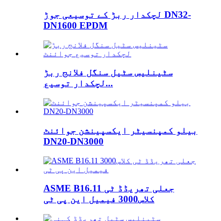
لچکدار ربڑ کے توسیعی جوڑ DN32-
DN1600 EPDM
سٹینلیس سٹیل سنگل فلانج ربڑ
لچکدار توسیع...
بیلو کمپنسیٹر ایکسپینشن جوائنٹ
DN20-DN3000
ASME B16.11 جعلی تھریڈڈ ٹی
کلاس3000 فیمیل این پی ٹی