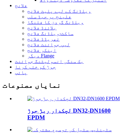
فلانج
ویلڈنگ کے لیے پلیٹ فلانج
فلینج پر حبڈ سلپ
ویلڈنگ گردن کا فلنگا
بلائنڈ فلانج
ساکٹ-ویلڈنگ فلانج
تھریڈڈ فلانج
لیپ جوائنٹ فلانج
اینکر فلانج
دیگر Flange
یک سنگی انسولیٹنگ جوائنٹ
جوڑ کو ختم کرنا
پائپ
نمایاں مصنوعات
لچکدار ربڑ جوڑ DN32-DN1600
EPDM