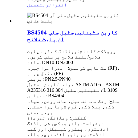
انکوائری
تفصیل
BS4504 کاربن سٹینلیس سٹیل سلپ
آن پلیٹ فلانج
پروڈکٹ کا نام: ویلڈنگ کے لیے پلیٹ
فلانج/پلیٹ فلانج پر سلپ کریں۔
سائز: DN10-DN2000
سگ ماہی کی سطح: ابھرا ہوا چہرہ (RF)،
مکمل چہرہ (FF)
پریشر: PN2.5-PN40
مواد: کاربن اسٹیل ASTM A105۔ ASTM
A235؛ سٹینلیس سٹیل 304 316 316L 310S
معیاری: BS4504
سطح: زنگ مخالف تیل، صاف روغن، سیاہ
لاکھ، پیلا لاکھ، گرم ڈوبا ہوا جستی،
برقی جستی
کنکشن: ویلڈنگ، تھریڈڈ
درخواست: واٹر ورکس، شپ بلڈنگ
انڈسٹری، پیٹرو کیمیکل اور گیس
انڈسٹری، پاور انڈسٹری، والو