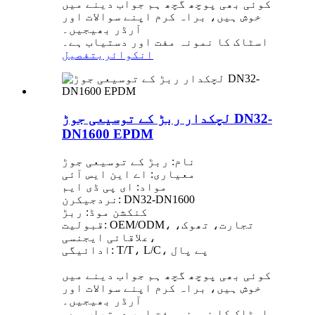
کوئی بھی پوچھ گچھ ہم جواب دینے میں
خوش ہیں، براہ کرم اپنے سوالات اور
آرڈر بھیجیں۔
اسٹاک کا نمونہ مفت اور دستیاب ہے۔
انکوائری
تفصیل
لچکدار ربڑ کے توسیعی جوڑ DN32-
DN1600 EPDM
نام: ربڑ کے توسیعی جوڑ
معیاری: اے این ایس آئی
مواد: ای پی ڈی ایم
نردجیکرن: DN32-DN1600
کنکشن موڈ: ربڑ
قبولیت: OEM/ODM، تجارت، تھوک،
علاقائی ایجنسی،
ادائیگی: T/T، L/C، پے پال
کوئی بھی پوچھ گچھ ہم جواب دینے میں
خوش ہیں، براہ کرم اپنے سوالات اور
آرڈر بھیجیں۔
اسٹاک کا نمونہ مفت اور دستیاب ہے۔