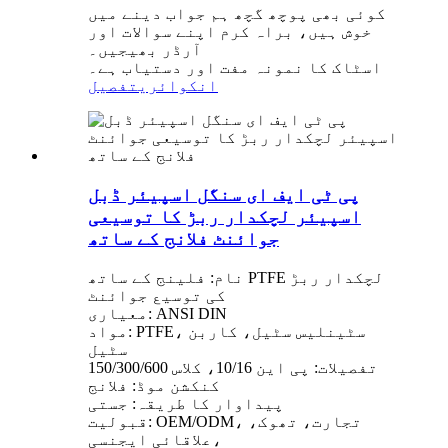
کوئی بھی پوچھ گچھ ہم جواب دینے میں
خوش ہیں، براہ کرم اپنے سوالات اور
آرڈر بھیجیں۔
اسٹاک کا نمونہ مفت اور دستیاب ہے۔
انکوائری
تفصیل
پی ٹی ایف ای سنگل اسپیئر ڈبل
اسپیئر لچکدار ربڑ کا توسیعی
جوائنٹ فلانج کے ساتھ
نام: فلینج کے ساتھ PTFE لچکدار ربڑ
کی توسیع جوائنٹ
معیاری: ANSI DIN
مواد: PTFE، سٹینلیس سٹیل، کاربن
سٹیل
تفصیلات: پی این 10/16، کلاس 150/300/600
کنکشن موڈ: فلانج
پیداوار کا طریقہ: جستی
قبولیت: OEM/ODM، تجارت، تھوک،
علاقائی ایجنسی،