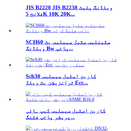
JIS B2220 JIS B2238 ویلڈنگ پلیٹ
فلانج 5K 10K 20K...
SCH60 سٹینلیس سٹیل سیملیس بٹ
ویلڈنگ Bw پائپ...
Sch30 کاربن اسٹیل سیملیس
ٹرانزیشن بٹ ویلڈ Ecc...
کاربن اسٹیل سیملیس کیپ ہائی
پریشر پائپ فٹنگ...