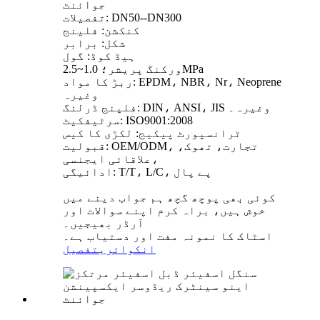
جوائنٹ
تفصیلات: DN50--DN300
کنکشن: فلینج
شکل: برابر
ہیڈ کوڈ: گول
ورکنگ پریشر؛ 1.0~2.5MPa
ربڑ کا مواد: EPDM، NBR، Nr، Neoprene
وغیرہ
فلینج ڈرلنگ: DIN، ANSI، JIS وغیرہ۔
سرٹیفکیٹ: ISO9001:2008
ٹرانسپورٹ پیکیج: لکڑی کا کیس
قبولیت: OEM/ODM، تجارت، تھوک،
علاقائی ایجنسی،
ادائیگی: T/T، L/C، پے پال
کوئی بھی پوچھ گچھ ہم جواب دینے میں
خوش ہیں، براہ کرم اپنے سوالات اور
آرڈر بھیجیں۔
اسٹاک کا نمونہ مفت اور دستیاب ہے۔
انکوائری
تفصیل