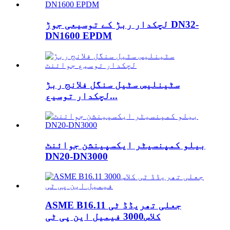
لچکدار ربڑ کے توسیعی جوڑ DN32-
DN1600 EPDM
سٹینلیس سٹیل سنگل فلانج ربڑ
لچکدار توسیع...
بیلو کمپنسیٹر ایکسپینشن جوائنٹ
DN20-DN3000
ASME B16.11 جعلی تھریڈڈ ٹی
کلاس3000 فیمیل این پی ٹی