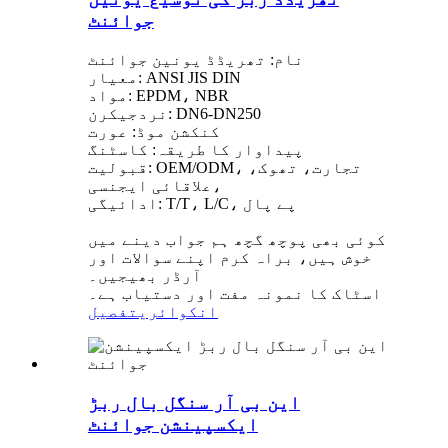
جوائنٹ
نام: تھریڈڈ یونین جوائنٹ
معیار: ANSI JIS DIN
مواد: EPDM، NBR
نردجیکرن: DN6-DN250
کنکشن موڈ: عورت
پیداوار کا طریقہ: کاسٹنگ
قبولیت: OEM/ODM، تجارت، تھوک،
علاقائی ایجنسی،
ادائیگی: T/T، L/C، پے پال
کوئی بھی پوچھ گچھ ہم جواب دینے میں
خوش ہیں، براہ کرم اپنے سوالات اور
آرڈر بھیجیں۔
اسٹاک کا نمونہ مفت اور دستیاب ہے۔
انکوائری
تفصیل
این بی آر سنگل بال ربڑ
ایکسپینشن جوائنٹ