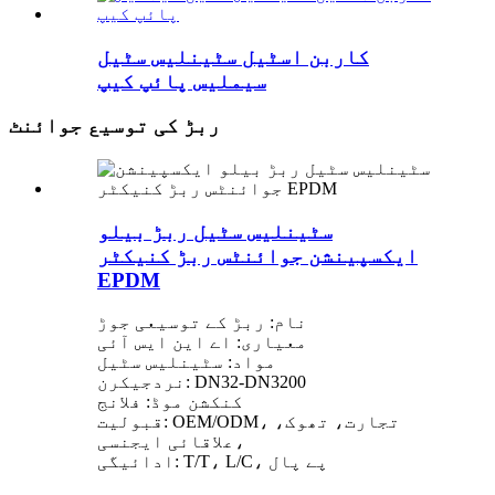
کاربن اسٹیل سٹینلیس سٹیل
سیملیس پائپ کیپ
ربڑ کی توسیع جوائنٹ
سٹینلیس سٹیل ربڑ بیلو
ایکسپینشن جوائنٹس ربڑ کنیکٹر
EPDM
نام: ربڑ کے توسیعی جوڑ
معیاری: اے این ایس آئی
مواد: سٹینلیس سٹیل
نردجیکرن: DN32-DN3200
کنکشن موڈ: فلانج
قبولیت: OEM/ODM، تجارت، تھوک،
علاقائی ایجنسی،
ادائیگی: T/T، L/C، پے پال