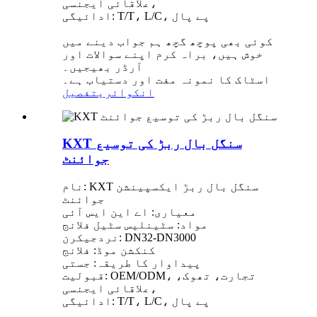
علاقائی ایجنسی،
ادائیگی: T/T، L/C، پے پال
کوئی بھی پوچھ گچھ ہم جواب دینے میں
خوش ہیں، براہ کرم اپنے سوالات اور
آرڈر بھیجیں۔
اسٹاک کا نمونہ مفت اور دستیاب ہے۔
انکوائری
تفصیل
KXT سنگل بال ربڑ کی توسیع
جوائنٹ
نام: KXT سنگل بال ربڑ ایکسپینشن
جوائنٹ
معیاری: اے این ایس آئی
مواد: سٹینلیس سٹیل فلانج
نردجیکرن: DN32-DN3000
کنکشن موڈ: فلانج
پیداوار کا طریقہ: جستی
قبولیت: OEM/ODM، تجارت، تھوک،
علاقائی ایجنسی،
ادائیگی: T/T، L/C، پے پال