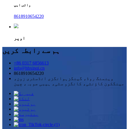
واٹس ایپ
8618910654220
اوپر
ہم سے رابطہ کریں
+86 0317 6856613
info@hbxinqi.cn
8618910654220
وینمنگ روڈ، گینگزہوانگزی انڈسٹری زون،
مینگکون کاؤنٹی، کانگزو سٹی، ہیبی صوبہ، چین