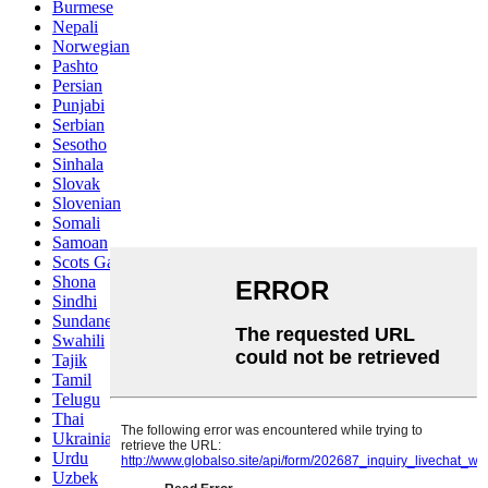
Burmese
Nepali
Norwegian
Pashto
Persian
Punjabi
Serbian
Sesotho
Sinhala
Slovak
Slovenian
Somali
Samoan
Scots Gaelic
Shona
Sindhi
Sundanese
Swahili
Tajik
Tamil
Telugu
Thai
Ukrainian
Urdu
Uzbek