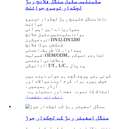
سٹینلیس سٹیل سنگل فلانج ربڑ
لچکدار توسیع جوائنٹ
نام: سنگل فلینج ربڑ لچکدار توسیع
جوائنٹ
معیاری: اے این ایس آئی
مواد: سٹینلیس سٹیل فلانج
نردجیکرن: DN32-DN3200
کنکشن موڈ: فلانج
پیداوار کا طریقہ: جستی
قبولیت: OEM/ODM، تجارت، تھوک،
علاقائی ایجنسی،
ادائیگی: T/T، L/C، پے پال
کوئی بھی پوچھ گچھ ہم جواب دینے میں
خوش ہیں، براہ کرم اپنے سوالات اور
آرڈر بھیجیں۔
اسٹاک کا نمونہ مفت اور دستیاب ہے۔
انکوائری
تفصیل
سنگل اسفیئر ربڑ کے لچکدار جوڑ
نام: سنگل اسفیئر ربڑ کے لچکدار جوڑ