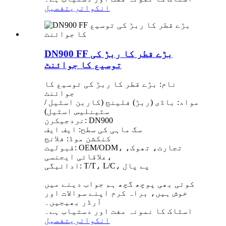
انکوائری
تفصیل
DN900 FF بڑے قطر کا ربڑ کی
توسیع کا جوائنٹ
نام: بڑے قطر کا ربڑ کی توسیع کا
جوائنٹ
مواد: باڈی (ربڑ) فلینج (کاربن اسٹیل /
سٹینلیس اسٹیل)
نردجیکرن: DN900
سگ ماہی کی سطح: ایف ایف
کنکشن موڈ: فلانج
قبولیت: OEM/ODM، تجارت، تھوک،
علاقائی ایجنسی،
ادائیگی: T/T، L/C، پے پال
کوئی بھی پوچھ گچھ ہم جواب دینے میں
خوش ہیں، براہ کرم اپنے سوالات اور
آرڈر بھیجیں۔
اسٹاک کا نمونہ مفت اور دستیاب ہے۔
انکوائری
تفصیل