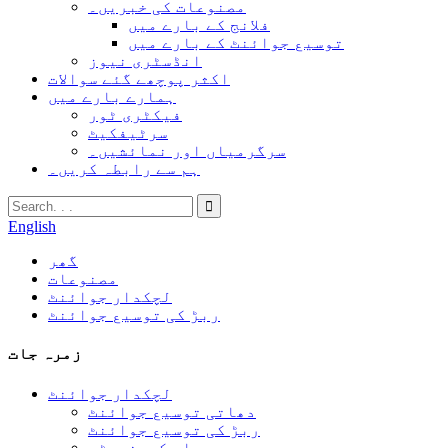
مصنوعات کی خبریں۔
فلانج کے بارے میں
توسیع جوائنٹ کے بارے میں
انڈسٹری نیوز
اکثر پوچھے گئے سوالات
ہمارے بارے میں
فیکٹری ٹور
سرٹیفکیٹ
سرگرمیاں اور نمائشیں۔
ہم سے رابطہ کریں۔
English
گھر
مصنوعات
لچکدار جوائنٹ
ربڑ کی توسیع جوائنٹ
زمرہ جات
لچکدار جوائنٹ
دھاتی توسیع جوائنٹ
ربڑ کی توسیع جوائنٹ
بیلو کمپنسیٹر