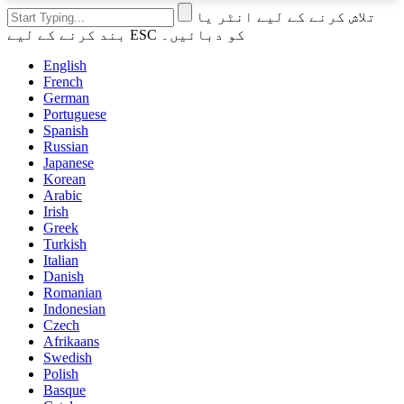
تلاش کرنے کے لیے انٹر یا
بند کرنے کے لیے ESC کو دبائیں۔
English
French
German
Portuguese
Spanish
Russian
Japanese
Korean
Arabic
Irish
Greek
Turkish
Italian
Danish
Romanian
Indonesian
Czech
Afrikaans
Swedish
Polish
Basque