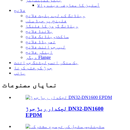
آستین کا معاوضہ دینے والا
فلانج
ویلڈنگ کے لیے پلیٹ فلانج
فلینج پر حبڈ سلپ
ویلڈنگ گردن کا فلنگا
بلائنڈ فلانج
ساکٹ-ویلڈنگ فلانج
تھریڈڈ فلانج
لیپ جوائنٹ فلانج
اینکر فلانج
دیگر Flange
یک سنگی انسولیٹنگ جوائنٹ
جوڑ کو ختم کرنا
پائپ
نمایاں مصنوعات
لچکدار ربڑ جوڑ DN32-DN1600
EPDM