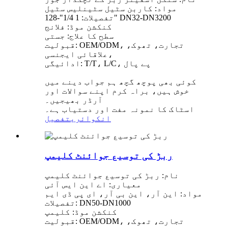
مواد: کاربن سٹیل سٹینلیس سٹیل
تفصیلات: 1 1/4"-128" DN32-DN3200
کنکشن موڈ: فلانج
سطح کا علاج: جستی
قبولیت: OEM/ODM، تجارت، تھوک،
علاقائی ایجنسی،
ادائیگی: T/T، L/C، پے پال
کوئی بھی پوچھ گچھ ہم جواب دینے میں
خوش ہیں، براہ کرم اپنے سوالات اور
آرڈر بھیجیں۔
اسٹاک کا نمونہ مفت اور دستیاب ہے۔
انکوائری
تفصیل
ربڑ کی توسیع جوائنٹ کلیمپ
نام: ربڑ کی توسیع جوائنٹ کلیمپ
معیاری: اے این ایس آئی
مواد: این آر، این بی آر، ای پی ڈی ایم
تفصیلات: DN50-DN1000
کنکشن موڈ: کلیمپ
قبولیت: OEM/ODM، تجارت، تھوک،