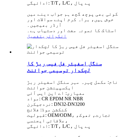
ادائیگی: T/T، L/C، پے پال
کوئی بھی پوچھ گچھ ہم جواب دینے میں
خوش ہیں، براہ کرم اپنے سوالات اور
آرڈر بھیجیں۔
اسٹاک کا نمونہ مفت اور دستیاب ہے۔
انکوائری
تفصیل
سنگل اسفیئر فل فیس ربڑ کا
لچکدار توسیعی جوائنٹ
نام: مکمل چہرہ مہر سنگل اسفیئر ربڑ
ایکسپینشن جوائنٹ
معیاری: اے این ایس آئی
مواد: CR EPDM NR NBR
نردجیکرن: DN32-DN3200
کنکشن موڈ: فلانج
قبولیت: OEM/ODM، تجارت، تھوک،
علاقائی ایجنسی،
ادائیگی: T/T، L/C، پے پال