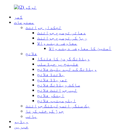
گھر
مصنوعات
لچکدار جوائنٹ
دھاتی توسیع جوائنٹ
ربڑ کی توسیع جوائنٹ
معاوضہ دینے والا
آستین کا معاوضہ دینے والا
فلانج
ویلڈنگ گردن کا فلنگا
فلینج پر حبڈ سلپ
ویلڈنگ کے لیے پلیٹ فلانج
بلائنڈ فلانج
تھریڈڈ فلانج
ساکٹ ویلڈنگ فلانج
لیپ جوائنٹ فلانج
اینکر فلانج
ایلومینیم فلانج
یک سنگی انسولیٹنگ جوائنٹ
جوڑ کو ختم کرنا
پائپ
ویڈیو
خبریں