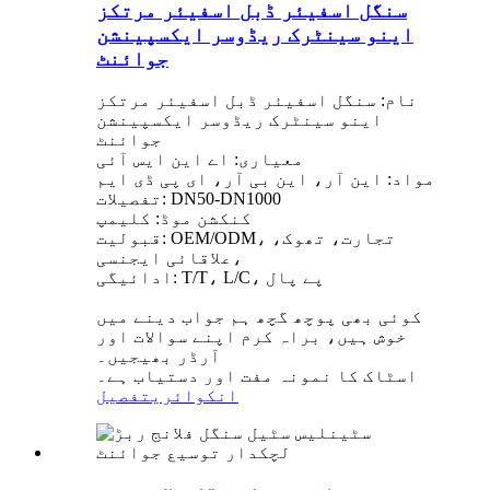
سنگل اسفیئر ڈبل اسفیئر مرتکز
اینو سینٹرک ریڈوسر ایکسپینشن
جوائنٹ
نام: سنگل اسفیئر ڈبل اسفیئر مرتکز
اینو سینٹرک ریڈوسر ایکسپینشن
جوائنٹ
معیاری: اے این ایس آئی
مواد: این آر، این بی آر، ای پی ڈی ایم
تفصیلات: DN50-DN1000
کنکشن موڈ: کلیمپ
قبولیت: OEM/ODM، تجارت، تھوک،
علاقائی ایجنسی،
ادائیگی: T/T، L/C، پے پال
کوئی بھی پوچھ گچھ ہم جواب دینے میں
خوش ہیں، براہ کرم اپنے سوالات اور
آرڈر بھیجیں۔
اسٹاک کا نمونہ مفت اور دستیاب ہے۔
انکوائری
تفصیل