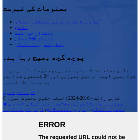
مصنوعات کی فہرست
بٹ ویلڈنگ پائپ کی متعلقہ اشیاء
فلانج
لچکدار جوائنٹ
جعلی SW فٹنگز
جعلی تھریڈڈ فٹنگز
پوچھ گچھ بھیج رہا ہے۔
ہماری مصنوعات کے بارے میں پوچھ گچھ کے لئے، براہ
کرم ہمیں اپنا ای میل چھوڑیں اور 24 گھنٹوں کے اندر
ہم سے رابطہ کریں۔
اب انکوائری
© کاپی رائٹ - 2010-2024 : جملہ حقوق محفوظ ہیں۔
5d موڑیں۔
,
ویلڈڈ کہنی
,
مختصر رداس کہنی
,
توسیع
,
مشترکہ نظام
,
ربڑ جوائنٹ فلانج
,
کہنی کو کم کرنا