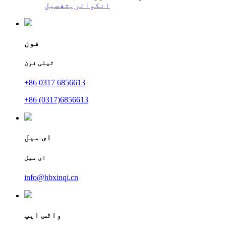
انکوائری
تفصیل
فون
ٹیلی فون
+86 0317 6856613
+86 (0317)6856613
ای میل
ای میل
info@hbxinqi.cn
واٹس ایپ