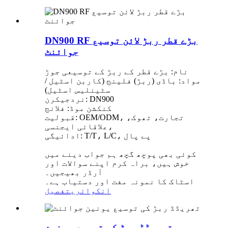
DN900 RF بڑے قطر ربڑ لائن توسیع
جوائنٹ
نام: بڑے قطر کے ربڑ کے توسیعی جوڑ
مواد: باڈی (ربڑ) فلینج (کاربن اسٹیل /
سٹینلیس اسٹیل)
نردجیکرن: DN900
کنکشن موڈ: فلانج
قبولیت: OEM/ODM، تجارت، تھوک،
علاقائی ایجنسی،
ادائیگی: T/T، L/C، پے پال
کوئی بھی پوچھ گچھ ہم جواب دینے میں
خوش ہیں، براہ کرم اپنے سوالات اور
آرڈر بھیجیں۔
اسٹاک کا نمونہ مفت اور دستیاب ہے۔
انکوائری
تفصیل
تھریڈڈ ربڑ کی توسیع یونین