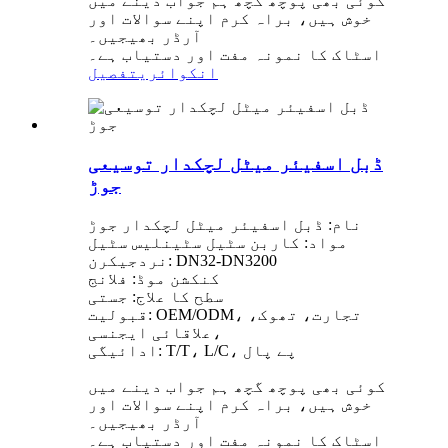
کوئی بھی پوچھ گچھ ہم جواب دینے میں
خوش ہیں، براہ کرم اپنے سوالات اور
آرڈر بھیجیں۔
اسٹاک کا نمونہ مفت اور دستیاب ہے۔
انکوائری
تفصیل
ڈبل اسفیئر میٹل لچکدار توسیعی
جوڑ
نام: ڈبل اسفیئر میٹل لچکدار جوڑ
مواد: کاربن سٹیل سٹینلیس سٹیل
نردجیکرن: DN32-DN3200
کنکشن موڈ: فلانج
سطح کا علاج: جستی
قبولیت: OEM/ODM، تجارت، تھوک،
علاقائی ایجنسی،
ادائیگی: T/T، L/C، پے پال
کوئی بھی پوچھ گچھ ہم جواب دینے میں
خوش ہیں، براہ کرم اپنے سوالات اور
آرڈر بھیجیں۔
اسٹاک کا نمونہ مفت اور دستیاب ہے۔