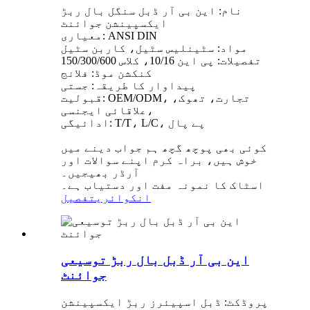
نام: این بی آر ڈبل سنگل بال ربڑ
ایکسپینشن جوائنٹ
معیاری: ANSI DIN
مواد: سٹینلیس سٹیل، کاربن سٹیل
تفصیلات: پی این 10/16، کلاس 150/300/600
کنکشن موڈ: فلانج
پیداوار کا طریقہ: جستی
قبولیت: OEM/ODM، تجارت، تھوک،
علاقائی ایجنسی،
ادائیگی: T/T، L/C، پے پال
کوئی بھی پوچھ گچھ ہم جواب دینے میں
خوش ہیں، براہ کرم اپنے سوالات اور
آرڈر بھیجیں۔
اسٹاک کا نمونہ مفت اور دستیاب ہے۔
انکوائری
تفصیل
این بی آر ڈبل بال ربڑ توسیعی
جوائنٹ
پروڈکٹ: ڈبل اسپیئرز ربڑ ایکسپینشن