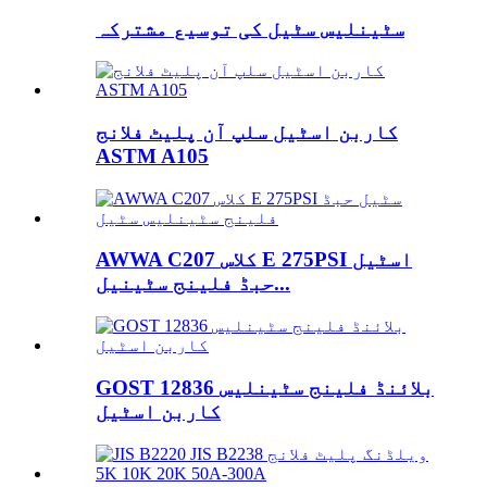
سٹینلیس سٹیل کی توسیع مشترکہ
کاربن اسٹیل سلپ آن پلیٹ فلانج
ASTM A105
AWWA C207 کلاس E 275PSI اسٹیل
حبڈ فلینج سٹینیل...
GOST 12836 بلائنڈ فلینج سٹینلیس
کاربن اسٹیل