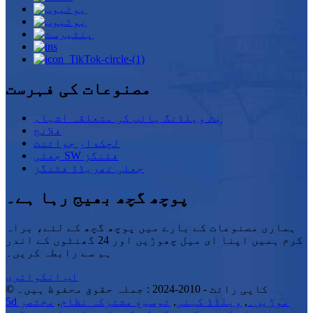
مصنوعات کی فہرست
بٹ ویلڈنگ پائپ کی متعلقہ اشیاء
فلانج
لچکدار جوائنٹ
جعلی SW فٹنگز
جعلی تھریڈڈ فٹنگز
پوچھ گچھ بھیج رہا ہے۔
ہماری مصنوعات کے بارے میں پوچھ گچھ کے لئے، براہ
کرم ہمیں اپنا ای میل چھوڑیں اور 24 گھنٹوں کے اندر
ہم سے رابطہ کریں۔
اب انکوائری
© کاپی رائٹ - 2010-2024 : جملہ حقوق محفوظ ہیں۔
5d موڑیں۔
,
ویلڈڈ کہنی
,
توسیع مشترکہ نظام
,
مختصر