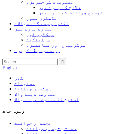
مصنوعات کی خبریں۔
فلانج کے بارے میں
توسیع جوائنٹ کے بارے میں
انڈسٹری نیوز
اکثر پوچھے گئے سوالات
ہمارے بارے میں
فیکٹری ٹور
سرٹیفکیٹ
سرگرمیاں اور نمائشیں۔
ہم سے رابطہ کریں۔
English
گھر
مصنوعات
لچکدار جوائنٹ
معاوضہ دینے والا
آستین کا معاوضہ دینے والا
زمرہ جات
لچکدار جوائنٹ
دھاتی توسیع جوائنٹ
ربڑ کی توسیع جوائنٹ