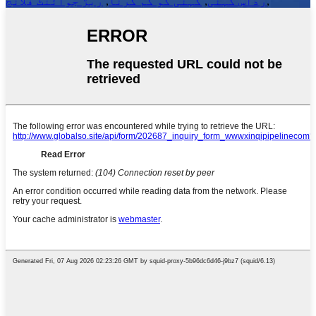
,
رداس کہنی
,
کہنی کو کم کرنا
,
ربڑ جوائنٹ فلانج