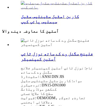
کاربن اسٹیل سٹینلیس سٹیل
سیملیس پائپ کیپ
آستین کا معاوضہ دینے والا
فلینج سگنل وے کے ساتھ نوزل ​​ٹائپ
آستین کمپنسیٹر
نام: نوزل ​​ٹائپ آستین کمپنسیٹر فلانج
سگنل وے کے ساتھ
اسٹینڈرڈ: ANSI DIN JIS
مواد: کاربن سٹیل سٹینلیس سٹیل
نردجیکرن: DN15-DN1000
کنکشن موڈ: ویلڈنگ
سطح کا علاج: جستی
قبولیت: OEM/ODM، تجارت، تھوک،
علاقائی ایجنسی،