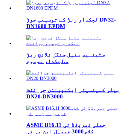
لچکدار ربڑ کے توسیعی جوڑ DN32-
DN1600 EPDM
سٹینلیس سٹیل سنگل فلانج ربڑ
لچکدار توسیع...
بیلو کمپنسیٹر ایکسپینشن جوائنٹ
DN20-DN3000
ASME B16.11 جعلی تھریڈڈ ٹی
کلاس3000 فیمیل این پی ٹی