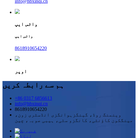
info@hbxinqi.cn
واٹس ایپ
واٹس ایپ
8618910654220
اوپر
ہم سے رابطہ کریں
+86 0317 6856613
info@hbxinqi.cn
8618910654220
وینمنگ روڈ، گینگزہوانگزی انڈسٹری زون،
مینگکون کاؤنٹی، کانگزو سٹی، ہیبی صوبہ، چین