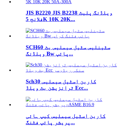
JIS B2220 JIS B2238 ویلڈنگ پلیٹ
فلانج 5K 10K 20K...
SCH60 سٹینلیس سٹیل سیملیس بٹ
ویلڈنگ Bw پائپ...
Sch30 کاربن اسٹیل سیملیس
ٹرانزیشن بٹ ویلڈ Ecc...
کاربن اسٹیل سیملیس کیپ ہائی
پریشر پائپ فٹنگ...