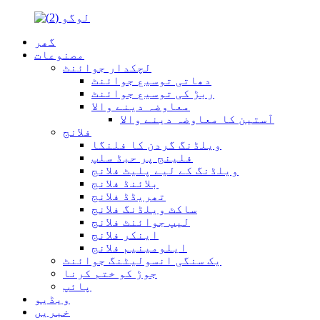
گھر
مصنوعات
لچکدار جوائنٹ
دھاتی توسیع جوائنٹ
ربڑ کی توسیع جوائنٹ
معاوضہ دینے والا
آستین کا معاوضہ دینے والا
فلانج
ویلڈنگ گردن کا فلنگا
فلینج پر حبڈ سلپ
ویلڈنگ کے لیے پلیٹ فلانج
بلائنڈ فلانج
تھریڈڈ فلانج
ساکٹ ویلڈنگ فلانج
لیپ جوائنٹ فلانج
اینکر فلانج
ایلومینیم فلانج
یک سنگی انسولیٹنگ جوائنٹ
جوڑ کو ختم کرنا
پائپ
ویڈیو
خبریں