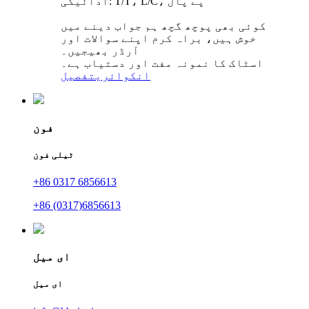
ادائیگی: T/T، L/C، پے پال
کوئی بھی پوچھ گچھ ہم جواب دینے میں
خوش ہیں، براہ کرم اپنے سوالات اور
آرڈر بھیجیں۔
اسٹاک کا نمونہ مفت اور دستیاب ہے۔
انکوائری
تفصیل
فون
ٹیلی فون
+86 0317 6856613
+86 (0317)6856613
ای میل
ای میل