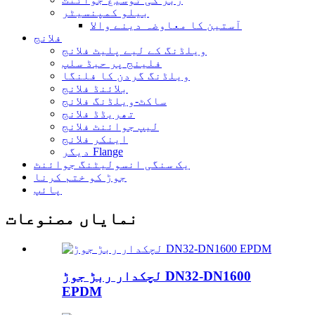
بیلو کمپنسیٹر
آستین کا معاوضہ دینے والا
فلانج
ویلڈنگ کے لیے پلیٹ فلانج
فلینج پر حبڈ سلپ
ویلڈنگ گردن کا فلنگا
بلائنڈ فلانج
ساکٹ-ویلڈنگ فلانج
تھریڈڈ فلانج
لیپ جوائنٹ فلانج
اینکر فلانج
دیگر Flange
یک سنگی انسولیٹنگ جوائنٹ
جوڑ کو ختم کرنا
پائپ
نمایاں مصنوعات
لچکدار ربڑ جوڑ DN32-DN1600
EPDM