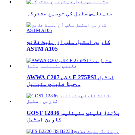
سٹینلیس سٹیل کی توسیع مشترکہ
کاربن اسٹیل سلپ آن پلیٹ فلانج
ASTM A105
AWWA C207 کلاس E 275PSI اسٹیل
حبڈ فلینج سٹینیل...
GOST 12836 بلائنڈ فلینج سٹینلیس
کاربن اسٹیل