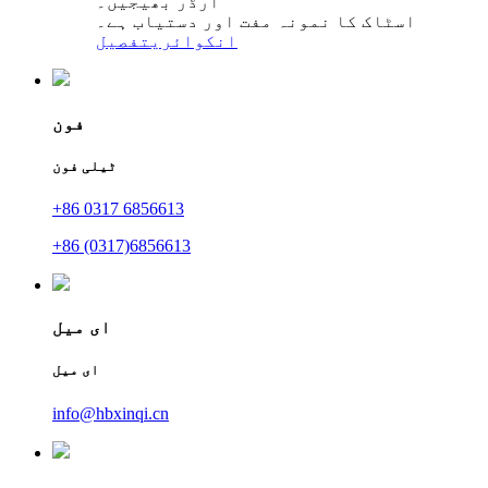
آرڈر بھیجیں۔
اسٹاک کا نمونہ مفت اور دستیاب ہے۔
انکوائری
تفصیل
فون
ٹیلی فون
+86 0317 6856613
+86 (0317)6856613
ای میل
ای میل
info@hbxinqi.cn