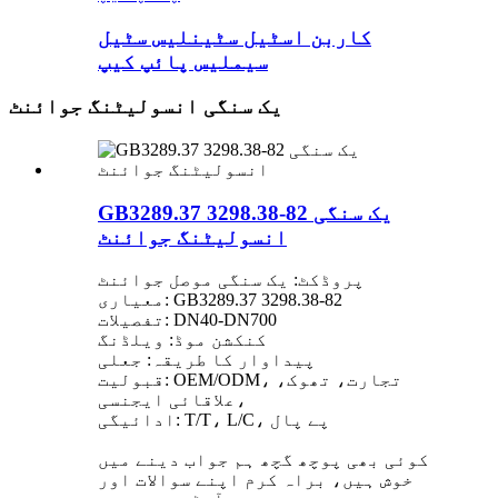
کاربن اسٹیل سٹینلیس سٹیل
سیملیس پائپ کیپ
یک سنگی انسولیٹنگ جوائنٹ
GB3289.37 3298.38-82 یک سنگی
انسولیٹنگ جوائنٹ
پروڈکٹ: یک سنگی موصل جوائنٹ
معیاری: GB3289.37 3298.38-82
تفصیلات: DN40-DN700
کنکشن موڈ: ویلڈنگ
پیداوار کا طریقہ: جعلی
قبولیت: OEM/ODM، تجارت، تھوک،
علاقائی ایجنسی،
ادائیگی: T/T، L/C، پے پال
کوئی بھی پوچھ گچھ ہم جواب دینے میں
خوش ہیں، براہ کرم اپنے سوالات اور