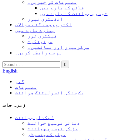
مصنوعات کی خبریں۔
فلانج کے بارے میں
توسیع جوائنٹ کے بارے میں
انڈسٹری نیوز
اکثر پوچھے گئے سوالات
ہمارے بارے میں
فیکٹری ٹور
سرٹیفکیٹ
سرگرمیاں اور نمائشیں۔
ہم سے رابطہ کریں۔
English
گھر
مصنوعات
یک سنگی انسولیٹنگ جوائنٹ
زمرہ جات
لچکدار جوائنٹ
دھاتی توسیع جوائنٹ
ربڑ کی توسیع جوائنٹ
بیلو کمپنسیٹر
آستین کا معاوضہ دینے والا