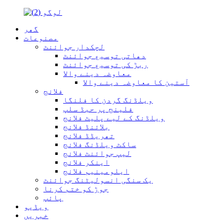
گھر
مصنوعات
لچکدار جوائنٹ
دھاتی توسیع جوائنٹ
ربڑ کی توسیع جوائنٹ
معاوضہ دینے والا
آستین کا معاوضہ دینے والا
فلانج
ویلڈنگ گردن کا فلنگا
فلینج پر حبڈ سلپ
ویلڈنگ کے لیے پلیٹ فلانج
بلائنڈ فلانج
تھریڈڈ فلانج
ساکٹ ویلڈنگ فلانج
لیپ جوائنٹ فلانج
اینکر فلانج
ایلومینیم فلانج
یک سنگی انسولیٹنگ جوائنٹ
جوڑ کو ختم کرنا
پائپ
ویڈیو
خبریں