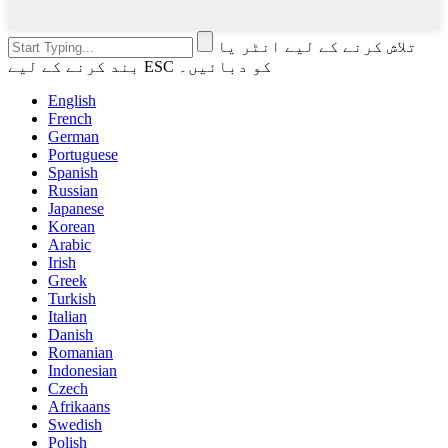
تلاش کرنے کے لیے انٹر یا
بند کرنے کے لیے ESC کو دبائیں۔
English
French
German
Portuguese
Spanish
Russian
Japanese
Korean
Arabic
Irish
Greek
Turkish
Italian
Danish
Romanian
Indonesian
Czech
Afrikaans
Swedish
Polish