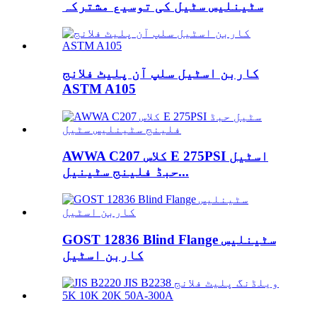
سٹینلیس سٹیل کی توسیع مشترکہ
کاربن اسٹیل سلپ آن پلیٹ فلانج
ASTM A105
AWWA C207 کلاس E 275PSI اسٹیل
حبڈ فلینج سٹینیل...
GOST 12836 Blind Flange سٹینلیس
کاربن اسٹیل