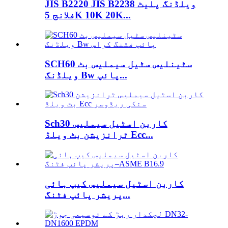
JIS B2220 JIS B2238 ویلڈنگ پلیٹ
فلانج 5K 10K 20K...
SCH60 سٹینلیس سٹیل سیملیس بٹ
ویلڈنگ Bw پائپ...
Sch30 کاربن اسٹیل سیملیس
ٹرانزیشن بٹ ویلڈ Ecc...
کاربن اسٹیل سیملیس کیپ ہائی
پریشر پائپ فٹنگ...