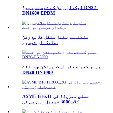
لچکدار ربڑ کے توسیعی جوڑ DN32-
DN1600 EPDM
سٹینلیس سٹیل سنگل فلانج ربڑ
لچکدار توسیع...
بیلو کمپنسیٹر ایکسپینشن جوائنٹ
DN20-DN3000
ASME B16.11 جعلی تھریڈڈ ٹی
کلاس3000 فیمیل این پی ٹی