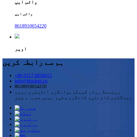
واٹس ایپ
واٹس ایپ
8618910654220
اوپر
ہم سے رابطہ کریں
+86 0317 6856613
info@hbxinqi.cn
8618910654220
وینمنگ روڈ، گینگزہوانگزی انڈسٹری زون،
مینگکون کاؤنٹی، کانگزو سٹی، ہیبی صوبہ، چین