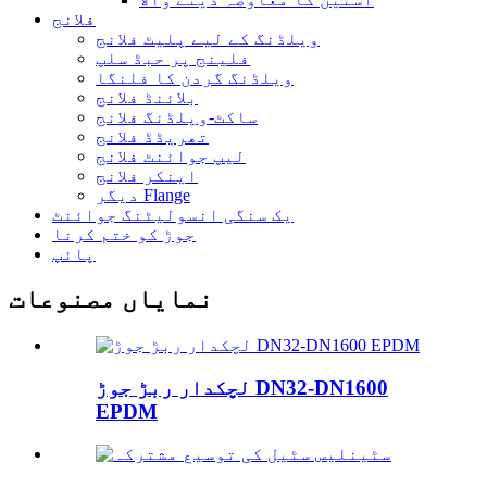
فلانج
ویلڈنگ کے لیے پلیٹ فلانج
فلینج پر حبڈ سلپ
ویلڈنگ گردن کا فلنگا
بلائنڈ فلانج
ساکٹ-ویلڈنگ فلانج
تھریڈڈ فلانج
لیپ جوائنٹ فلانج
اینکر فلانج
دیگر Flange
یک سنگی انسولیٹنگ جوائنٹ
جوڑ کو ختم کرنا
پائپ
نمایاں مصنوعات
لچکدار ربڑ جوڑ DN32-DN1600
EPDM