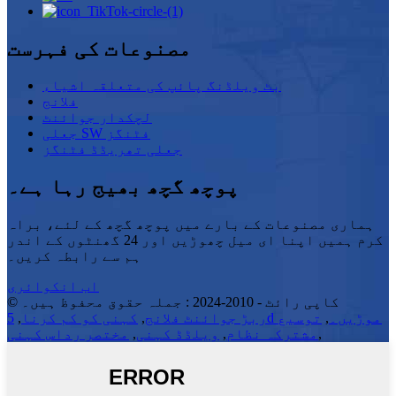
مصنوعات کی فہرست
بٹ ویلڈنگ پائپ کی متعلقہ اشیاء
فلانج
لچکدار جوائنٹ
جعلی SW فٹنگز
جعلی تھریڈڈ فٹنگز
پوچھ گچھ بھیج رہا ہے۔
ہماری مصنوعات کے بارے میں پوچھ گچھ کے لئے، براہ
کرم ہمیں اپنا ای میل چھوڑیں اور 24 گھنٹوں کے اندر
ہم سے رابطہ کریں۔
اب انکوائری
© کاپی رائٹ - 2010-2024 : جملہ حقوق محفوظ ہیں۔
5d موڑیں۔
,
توسیع
ربڑ جوائنٹ فلانج
,
کہنی کو کم کرنا
,
,
مشترکہ نظام
,
ویلڈڈ کہنی
,
مختصر رداس کہنی