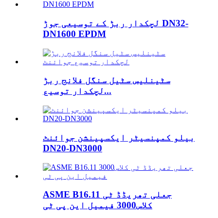
لچکدار ربڑ کے توسیعی جوڑ DN32-
DN1600 EPDM
سٹینلیس سٹیل سنگل فلانج ربڑ
لچکدار توسیع...
بیلو کمپنسیٹر ایکسپینشن جوائنٹ
DN20-DN3000
ASME B16.11 جعلی تھریڈڈ ٹی
کلاس3000 فیمیل این پی ٹی