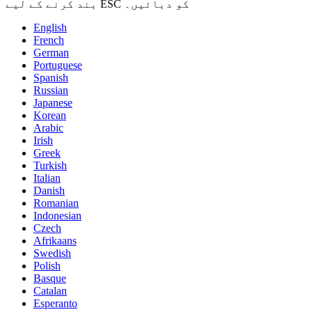
بند کرنے کے لیے ESC کو دبائیں۔
English
French
German
Portuguese
Spanish
Russian
Japanese
Korean
Arabic
Irish
Greek
Turkish
Italian
Danish
Romanian
Indonesian
Czech
Afrikaans
Swedish
Polish
Basque
Catalan
Esperanto