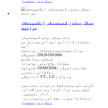
انکوائری
تفصیل
میٹل بیلوز کمپنسیٹر ایکسپینشن
جوائنٹ
نام: میٹل بیلو کمپنسیٹر
سٹینڈرڈ: اے این ایس آئی جس دین بی
ایس
مواد: سٹینلیس سٹیل/کاربن سٹیل
تفصیلات: DN20-DN3000
کنکشن موڈ: فلانج
سطح کا علاج: سلور چڑھانا
قبولیت: OEM/ODM، تجارت، تھوک،
علاقائی ایجنسی،
ادائیگی: T/T، L/C، پے پال
کوئی بھی پوچھ گچھ ہم جواب دینے میں
خوش ہیں، براہ کرم اپنے سوالات اور
آرڈر بھیجیں۔
اسٹاک کا نمونہ مفت اور دستیاب ہے۔
انکوائری
تفصیل