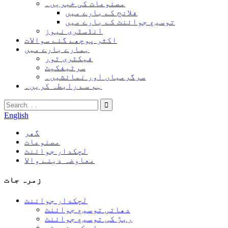
مصنوعات کی خبریں۔
فلانج کے بارے میں
توسیع جوائنٹ کے بارے میں
انڈسٹری نیوز
اکثر پوچھے گئے سوالات
ہمارے بارے میں
فیکٹری ٹور
سرٹیفکیٹ
سرگرمیاں اور نمائشیں۔
ہم سے رابطہ کریں۔
English
گھر
مصنوعات
لچکدار جوائنٹ
معاوضہ دینے والا
زمرہ جات
لچکدار جوائنٹ
دھاتی توسیع جوائنٹ
ربڑ کی توسیع جوائنٹ
بیلو کمپنسیٹر