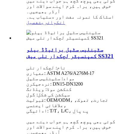
کوئی بھی پوچھ گچھ ہم جواب دینے میں
خوش ہیں، براہ کرم اپنے سوالات اور
آرڈر بھیجیں۔
اسٹاک کا نمونہ مفت اور دستیاب ہے۔
انکوائری
تفصیل
سٹینلیس سٹیل برائیڈڈ بیلو
کمپنسیٹر لچکدار نلی میش SS321
نام: لچکدار نلی
معیاری: ASTM A276/A276M-17
مواد: سٹینلیس سٹیل
نردجیکرن: DN15-DN3200
کنکشن موڈ: ویلڈنگ
سیکشن کی شکل: گول
قبولیت: OEM/ODM، تجارت، تھوک،
علاقائی ایجنسی،
ادائیگی: T/T، L/C، پے پال
کوئی بھی پوچھ گچھ ہم جواب دینے میں
خوش ہیں، براہ کرم اپنے سوالات اور
آرڈر بھیجیں۔