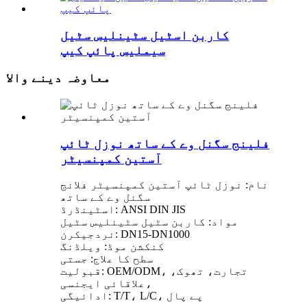
کاربن اسٹیل سٹینلیس سٹیل
سیملیس پائپ کیپ
معاوضہ دینے والا
فلینج سگنل وے کے ساتھ نوزل ​​ٹائپ
آستین کمپنسیٹر
نام: نوزل ​​ٹائپ آستین کمپنسیٹر فلانج
سگنل وے کے ساتھ
اسٹینڈرڈ: ANSI DIN JIS
مواد: کاربن سٹیل سٹینلیس سٹیل
نردجیکرن: DN15-DN1000
کنکشن موڈ: ویلڈنگ
سطح کا علاج: جستی
قبولیت: OEM/ODM، تجارت، تھوک،
علاقائی ایجنسی،
ادائیگی: T/T، L/C، پے پال