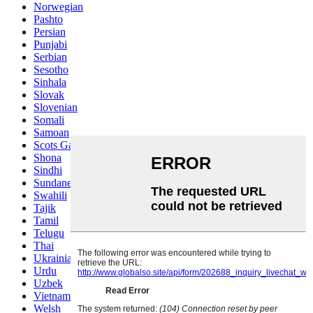
Norwegian
Pashto
Persian
Punjabi
Serbian
Sesotho
Sinhala
Slovak
Slovenian
Somali
Samoan
Scots Gaelic
Shona
Sindhi
Sundanese
Swahili
Tajik
Tamil
Telugu
Thai
Ukrainian
Urdu
Uzbek
Vietnamese
Welsh