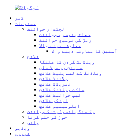
گھر
مصنوعات
لچکدار جوائنٹ
دھاتی توسیع جوائنٹ
ربڑ کی توسیع جوائنٹ
معاوضہ دینے والا
آستین کا معاوضہ دینے والا
فلانج
ویلڈنگ گردن کا فلنگا
فلینج پر حبڈ سلپ
ویلڈنگ کے لیے پلیٹ فلانج
بلائنڈ فلانج
تھریڈڈ فلانج
ساکٹ ویلڈنگ فلانج
لیپ جوائنٹ فلانج
اینکر فلانج
ایلومینیم فلانج
یک سنگی انسولیٹنگ جوائنٹ
جوڑ کو ختم کرنا
پائپ
ویڈیو
خبریں