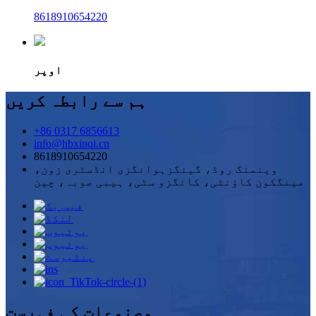
8618910654220
اوپر
ہم سے رابطہ کریں
+86 0317 6856613
info@hbxinqi.cn
8618910654220
وینمنگ روڈ، گینگزہوانگزی انڈسٹری زون،
مینگکون کاؤنٹی، کانگزو سٹی، ہیبی صوبہ، چین
مصنوعات کی فہرست