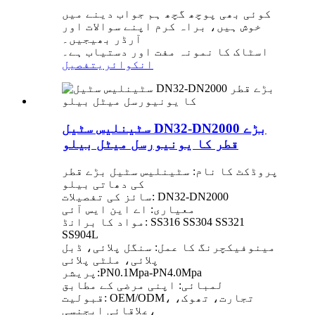
کوئی بھی پوچھ گچھ ہم جواب دینے میں
خوش ہیں، براہ کرم اپنے سوالات اور
آرڈر بھیجیں۔
اسٹاک کا نمونہ مفت اور دستیاب ہے۔
انکوائری
تفصیل
سٹینلیس سٹیل DN32-DN2000 بڑے
قطر کا یونیورسل میٹل بیلو
پروڈکٹ کا نام: سٹینلیس سٹیل بڑے قطر
کی دھاتی بیلو
سائز کی تفصیلات: DN32-DN2000
معیاری: اے این ایس آئی
مواد کا برانڈ: SS316 SS304 SS321
SS904L
مینوفیکچرنگ کا عمل: سنگل پلائی، ڈبل
پلائی، ملٹی پلائی
پریشر:PN0.1Mpa-PN4.0Mpa
لمبائی: اپنی مرضی کے مطابق
قبولیت: OEM/ODM، تجارت، تھوک،
علاقائی ایجنسی،