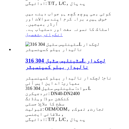
ادائیگی: T/T، L/C، پے پال
کوئی بھی پوچھ گچھ ہم جواب دینے میں
خوش ہیں، براہ کرم اپنے سوالات اور
آرڈر بھیجیں۔
اسٹاک کا نمونہ مفت اور دستیاب ہے۔
انکوائری
تفصیل
سٹینلیس سٹیل 304 316L لچکدار
نالیدار بیلو کمپنسیٹر
نام: لچکدار نالیدار بیلو کمپنسیٹر
معیاری: اے این ایس آئی
مواد: سٹینلیس سٹیل 304 316L
نردجیکرن: DN40-DN2400
کنکشن موڈ: ویلڈنگ
سطح کا علاج: جستی
قبولیت: OEM/ODM، تجارت، تھوک،
علاقائی ایجنسی،
ادائیگی: T/T، L/C، پے پال