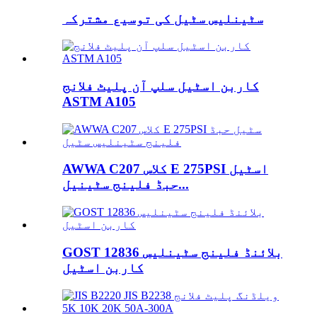
سٹینلیس سٹیل کی توسیع مشترکہ
کاربن اسٹیل سلپ آن پلیٹ فلانج
ASTM A105
AWWA C207 کلاس E 275PSI اسٹیل
حبڈ فلینج سٹینیل...
GOST 12836 بلائنڈ فلینج سٹینلیس
کاربن اسٹیل