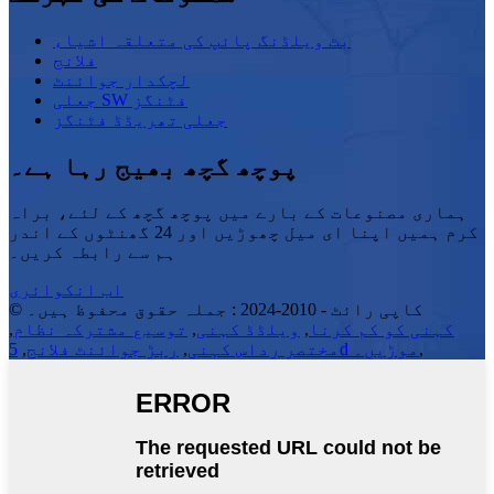
بٹ ویلڈنگ پائپ کی متعلقہ اشیاء
فلانج
لچکدار جوائنٹ
جعلی SW فٹنگز
جعلی تھریڈڈ فٹنگز
پوچھ گچھ بھیج رہا ہے۔
ہماری مصنوعات کے بارے میں پوچھ گچھ کے لئے، براہ
کرم ہمیں اپنا ای میل چھوڑیں اور 24 گھنٹوں کے اندر
ہم سے رابطہ کریں۔
اب انکوائری
© کاپی رائٹ - 2010-2024 : جملہ حقوق محفوظ ہیں۔
کہنی کو کم کرنا
,
ویلڈڈ کہنی
,
توسیع مشترکہ نظام
,
,
5d موڑیں۔
مختصر رداس کہنی
,
ربڑ جوائنٹ فلانج
,