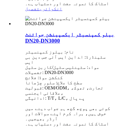
اسٹاک کا نمونہ مفت اور دستیاب ہے۔
انکوائری
تفصیل
بیلو کمپنسیٹر ایکسپینشن جوائنٹ
DN20-DN3000
نام: بیلوز کمپنسیٹر
سٹینڈرڈ: اے این ایس آئی جس دین بی
ایس
مواد: سٹینلیس سٹیل/کاربن سٹیل
تفصیلات: DN20-DN3000
کنکشن موڈ: فلانج
سطح کا علاج: سلور چڑھانا
قبولیت: OEM/ODM، تجارت، تھوک،
علاقائی ایجنسی،
ادائیگی: T/T، L/C، پے پال
کوئی بھی پوچھ گچھ ہم جواب دینے میں
خوش ہیں، براہ کرم اپنے سوالات اور
آرڈر بھیجیں۔
اسٹاک کا نمونہ مفت اور دستیاب ہے۔