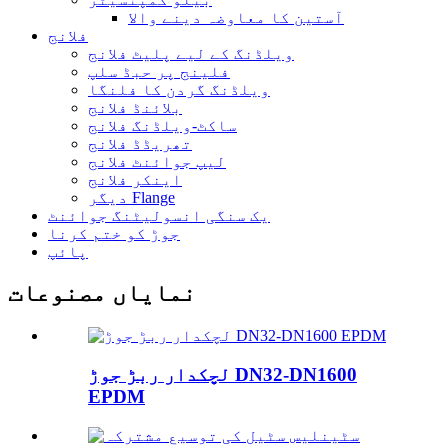
آستین کا معاوضہ دینے والا
فلانج
ویلڈنگ کے لیے پلیٹ فلانج
فلینج پر حبڈ سلپ
ویلڈنگ گردن کا فلنگا
بلائنڈ فلانج
ساکٹ-ویلڈنگ فلانج
تھریڈڈ فلانج
لیپ جوائنٹ فلانج
اینکر فلانج
دیگر Flange
یک سنگی انسولیٹنگ جوائنٹ
جوڑ کو ختم کرنا
پائپ
نمایاں مصنوعات
لچکدار ربڑ جوڑ DN32-DN1600
EPDM