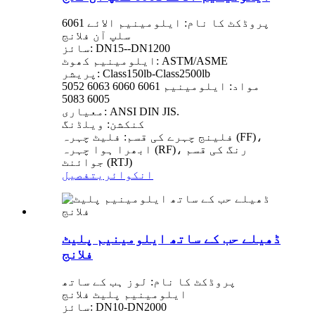
پروڈکٹ کا نام: ایلومینیم الائے 6061
سلپ آن فلانج
سائز: DN15--DN1200
ایلومینیم کھوٹ: ASTM/ASME
پریشر: Class150lb-Class2500lb
مواد: ایلومینیم 6061 6060 6063 5052
6005 5083
معیاری: ANSI DIN JIS.
کنکشن: ویلڈنگ
فلینج چہرے کی قسم: فلیٹ چہرہ (FF)،
ابھرا ہوا چہرہ (RF)، رنگ کی قسم
جوائنٹ (RTJ)
انکوائری
تفصیل
ڈھیلے حب کے ساتھ ایلومینیم پلیٹ
فلانج
پروڈکٹ کا نام: لوز ہب کے ساتھ
ایلومینیم پلیٹ فلانج
سائز: DN10-DN2000