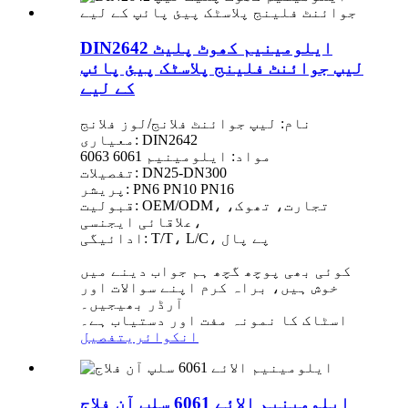
DIN2642 ایلومینیم کھوٹ پلیٹ
لیپ جوائنٹ فلینج پلاسٹک پیئ پائپ
کے لیے
نام: لیپ جوائنٹ فلانج/لوز فلانج
معیاری: DIN2642
مواد: ایلومینیم 6061 6063
تفصیلات: DN25-DN300
پریشر: PN6 PN10 PN16
قبولیت: OEM/ODM، تجارت، تھوک،
علاقائی ایجنسی،
ادائیگی: T/T، L/C، پے پال
کوئی بھی پوچھ گچھ ہم جواب دینے میں
خوش ہیں، براہ کرم اپنے سوالات اور
آرڈر بھیجیں۔
اسٹاک کا نمونہ مفت اور دستیاب ہے۔
انکوائری
تفصیل
ایلومینیم الائے 6061 سلپ آن فلاج