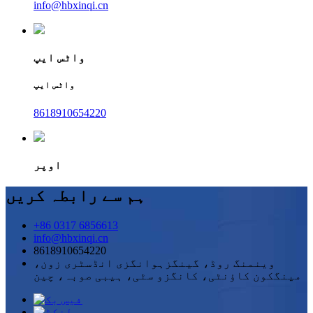
info@hbxinqi.cn
واٹس ایپ
واٹس ایپ
8618910654220
اوپر
ہم سے رابطہ کریں
+86 0317 6856613
info@hbxinqi.cn
8618910654220
وینمنگ روڈ، گینگزہوانگزی انڈسٹری زون،
مینگکون کاؤنٹی، کانگزو سٹی، ہیبی صوبہ، چین