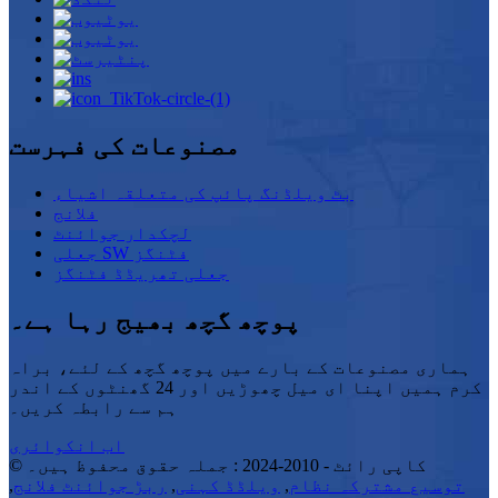
مصنوعات کی فہرست
بٹ ویلڈنگ پائپ کی متعلقہ اشیاء
فلانج
لچکدار جوائنٹ
جعلی SW فٹنگز
جعلی تھریڈڈ فٹنگز
پوچھ گچھ بھیج رہا ہے۔
ہماری مصنوعات کے بارے میں پوچھ گچھ کے لئے، براہ
کرم ہمیں اپنا ای میل چھوڑیں اور 24 گھنٹوں کے اندر
ہم سے رابطہ کریں۔
اب انکوائری
© کاپی رائٹ - 2010-2024 : جملہ حقوق محفوظ ہیں۔
توسیع مشترکہ نظام
,
ویلڈڈ کہنی
,
ربڑ جوائنٹ فلانج
,