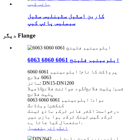
کاربن اسٹیل سٹینلیس سٹیل
سیملیس پائپ کیپ
دیگر Flange
ایلومینیم فلینج 6061 6060 6063
پروڈکٹ کا نام: ایلومینیم 6061 6060
6063 فلانج
سائز: DN15-DN1200
قسم: پلیٹ فلانج/گود جوائنٹ فلانج/ڈھیلا
پلیٹ فلانج
مواد: ایلومینیم 6061 6060 6063
کنکشن: ویلڈنگ
درخواست: اکثر فائر ٹرک، مائع ٹینک
ٹرک، گیس ٹینک ٹرک، ہوا بازی میں
استعمال کیا جاتا ہے.
انکوائری
تفصیل