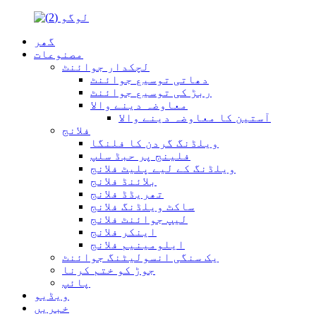
گھر
مصنوعات
لچکدار جوائنٹ
دھاتی توسیع جوائنٹ
ربڑ کی توسیع جوائنٹ
معاوضہ دینے والا
آستین کا معاوضہ دینے والا
فلانج
ویلڈنگ گردن کا فلنگا
فلینج پر حبڈ سلپ
ویلڈنگ کے لیے پلیٹ فلانج
بلائنڈ فلانج
تھریڈڈ فلانج
ساکٹ ویلڈنگ فلانج
لیپ جوائنٹ فلانج
اینکر فلانج
ایلومینیم فلانج
یک سنگی انسولیٹنگ جوائنٹ
جوڑ کو ختم کرنا
پائپ
ویڈیو
خبریں