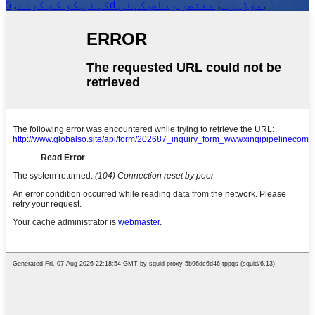
,
5d موڑیں۔
,
مختصر رداس کہنی
کہنی کو کم کرنا
,