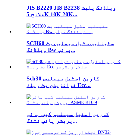
JIS B2220 JIS B2238 ویلڈنگ پلیٹ
فلانج 5K 10K 20K...
SCH60 سٹینلیس سٹیل سیملیس بٹ
ویلڈنگ Bw پائپ...
Sch30 کاربن اسٹیل سیملیس
ٹرانزیشن بٹ ویلڈ Ecc...
کاربن اسٹیل سیملیس کیپ ہائی
پریشر پائپ فٹنگ...