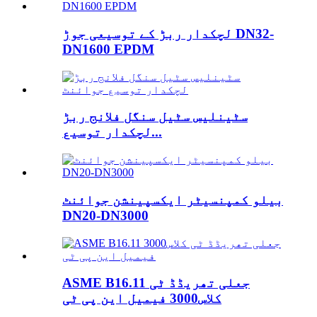
لچکدار ربڑ کے توسیعی جوڑ DN32-
DN1600 EPDM
سٹینلیس سٹیل سنگل فلانج ربڑ
لچکدار توسیع...
بیلو کمپنسیٹر ایکسپینشن جوائنٹ
DN20-DN3000
ASME B16.11 جعلی تھریڈڈ ٹی
کلاس3000 فیمیل این پی ٹی