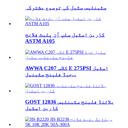
سٹینلیس سٹیل کی توسیع مشترکہ
کاربن اسٹیل سلپ آن پلیٹ فلانج
ASTM A105
AWWA C207 کلاس E 275PSI اسٹیل
حبڈ فلینج سٹینیل...
GOST 12836 بلائنڈ فلینج سٹینلیس
کاربن اسٹیل