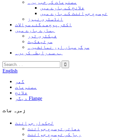
مصنوعات کی خبریں۔
فلانج کے بارے میں
توسیع جوائنٹ کے بارے میں
انڈسٹری نیوز
اکثر پوچھے گئے سوالات
ہمارے بارے میں
فیکٹری ٹور
سرٹیفکیٹ
سرگرمیاں اور نمائشیں۔
ہم سے رابطہ کریں۔
English
گھر
مصنوعات
فلانج
دیگر Flange
زمرہ جات
لچکدار جوائنٹ
دھاتی توسیع جوائنٹ
ربڑ کی توسیع جوائنٹ
بیلو کمپنسیٹر