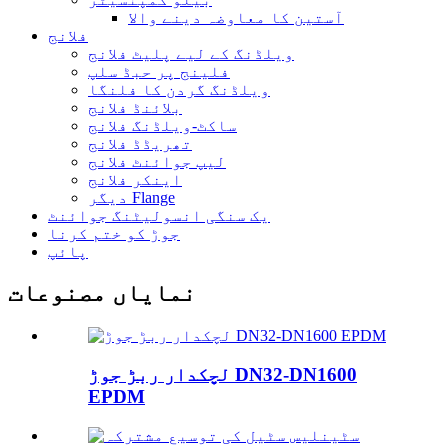
آستین کا معاوضہ دینے والا
فلانج
ویلڈنگ کے لیے پلیٹ فلانج
فلینج پر حبڈ سلپ
ویلڈنگ گردن کا فلنگا
بلائنڈ فلانج
ساکٹ-ویلڈنگ فلانج
تھریڈڈ فلانج
لیپ جوائنٹ فلانج
اینکر فلانج
دیگر Flange
یک سنگی انسولیٹنگ جوائنٹ
جوڑ کو ختم کرنا
پائپ
نمایاں مصنوعات
لچکدار ربڑ جوڑ DN32-DN1600
EPDM