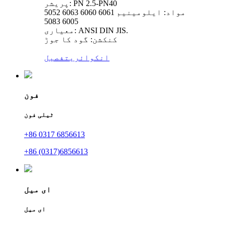
پریشر: PN 2.5-PN40
مواد: ایلومینیم 6061 6060 6063 5052
6005 5083
معیاری: ANSI DIN JIS.
کنکشن: گود کا جوڑ
انکوائری
تفصیل
فون
ٹیلی فون
+86 0317 6856613
+86 (0317)6856613
ای میل
ای میل